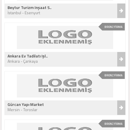
Beytur Turizm Inşaat S..
İstanbul - Esenyurt
BRONZ FİRMA
Ankara Ev Tadilatı Işl..
Ankara - Çankaya
BRONZ FİRMA
Gürcan Yapı Market
Mersin - Toroslar
BRONZ FİRMA