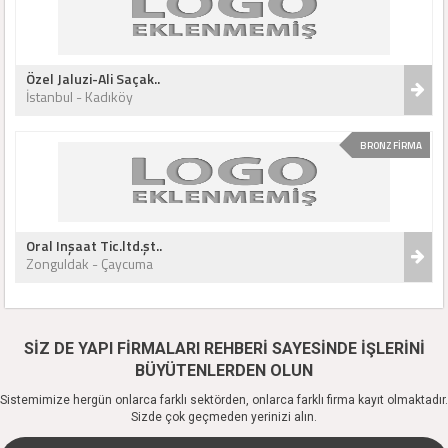
Özel Jaluzi-Ali Saçak..
İstanbul - Kadıköy
BRONZ FİRMA
Oral Inşaat Tic.ltd.şt..
Zonguldak - Çaycuma
SİZ DE YAPI FİRMALARI REHBERİ SAYESİNDE İŞLERİNİ
BÜYÜTENLERDEN OLUN
Sistemimize hergün onlarca farklı sektörden, onlarca farklı firma kayıt olmaktadır.
Sizde çok geçmeden yerinizi alın.