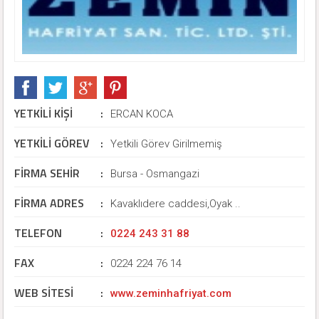
YETKİLİ KİŞİ
:
ERCAN KOCA
YETKİLİ GÖREV
:
Yetkili Görev Girilmemiş
FİRMA SEHİR
:
Bursa - Osmangazi
FİRMA ADRES
:
Kavaklıdere caddesi,Oyak ..
TELEFON
:
0224 243 31 88
FAX
:
0224 224 76 14
WEB SİTESİ
:
www.zeminhafriyat.com