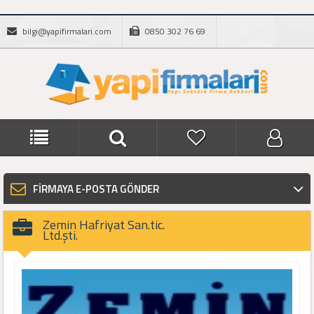
bilgi@yapifirmalari.com
0850 302 76 69
FİRMAYA E-POSTA GÖNDER
Zemin Hafriyat San.tic.
Ltd.şti.