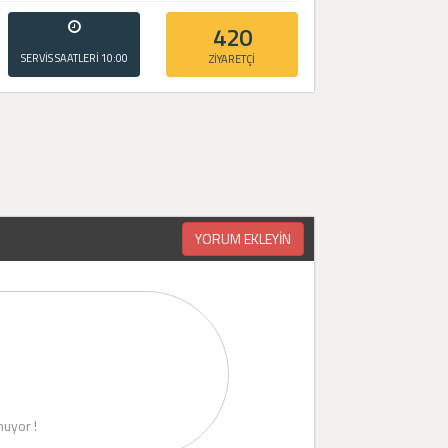
420
SERVİS SAATLERİ
10:00
ZİYARETÇİ
- 20:00
YORUM EKLEYİN
uyor !