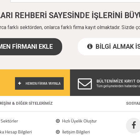
ALARI REHBERİ SAYESİNDE İŞLERİNİ B
a farklı sektörden, onlarca farklı firma kayıt olmaktadır. Sizde ç
EN FİRMANI EKLE
BİLGİ ALMAK 
!
BÜLTENİMİZE KAYIT O
HEMEN FİRMA YAYINLA
Tüm gelişmelerden haberdar o
ERİŞİM & DİĞER SİTELERİMİZ
SOSYA
Sektörler
Hızlı Üyelik Oluştur
a Hesap Bilgileri
İletişim Bilgileri