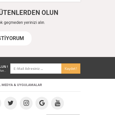
ÜYÜTENLERDEN OLUN
ok geçmeden yerinizi alın.
İSTİYORUM
LUN !
Kaydet !
lun...
L MEDYA & UYGULAMALAR