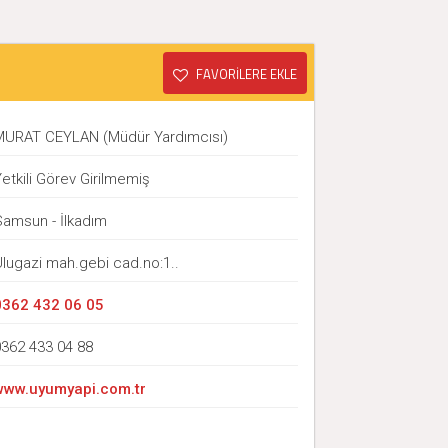
FAVORİLERE EKLE
MURAT CEYLAN (Müdür Yardımcısı)
etkili Görev Girilmemiş
Samsun - İlkadım
Ulugazi mah.gebi cad.no:1..
0362 432 06 05
0362 433 04 88
www.uyumyapi.com.tr