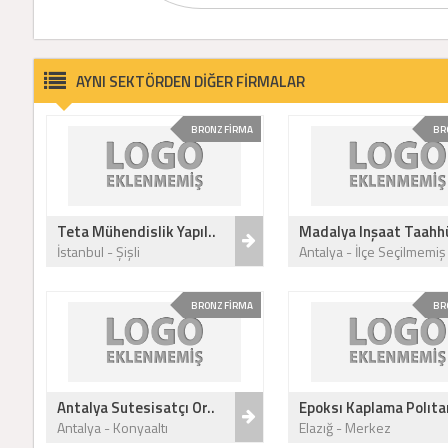
AYNI SEKTÖRDEN DİĞER FİRMALAR
BRONZ FİRMA
BR
Teta Mühendislik Yapıl..
Madalya Inşaat Taahhü
İstanbul - Şişli
Antalya - İlçe Seçilmemiş
BRONZ FİRMA
BR
Antalya Sutesisatçı Or..
Epoksı Kaplama Polıta
Antalya - Konyaaltı
Elazığ - Merkez