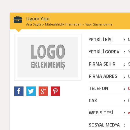
Uyum Yapı
Ana Sayfa
>
Müteahhitlik Hizmetleri
>
Yapı Güçlendirme
YETKİLİ KİŞİ
:
YETKİLİ GÖREV
:
Y
FİRMA SEHİR
:
FİRMA ADRES
:
TELEFON
:
FAX
:
WEB SİTESİ
:
SOSYAL MEDYA
: