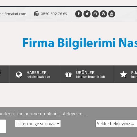
apifirmalari.com
0850 302 76 69
İ
HABERLER
ÜRÜNLER
FU
sektörel haberler
binlerce firma ürünü
fuar
rini, ilanlarını ve ürünlerini listeleyelim ...