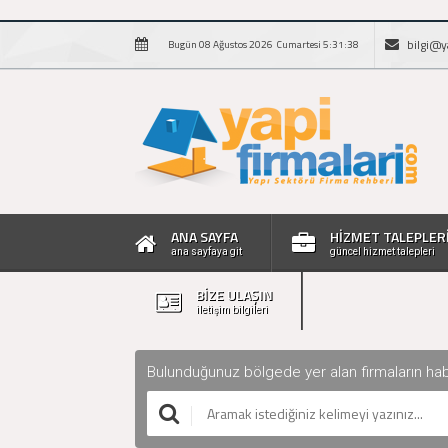
bilgi@y
Bugün 08 Ağustos 2026 Cumartesi 5:31:39
ANA SAYFA
HİZMET TALEPLER
ana sayfaya git
güncel hizmet talepleri
BİZE ULAŞIN
iletişim bilgileri
Bulunduğunuz bölgede yer alan firmaların haberle