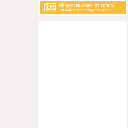
FİRMAMI EKLEMEK İSTİYORUM
5 dakikanızı ayırarak firmanızı ekleyin..