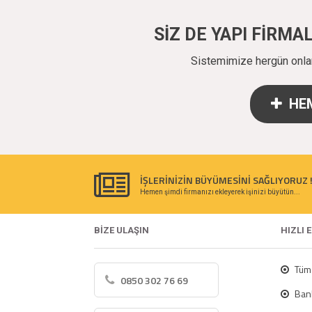
SİZ DE YAPI FİRM
Sistemimize hergün onlarc
HEM
İŞLERİNİZİN BÜYÜMESİNİ SAĞLIYORUZ 
Hemen şimdi firmanızı ekleyerek işinizi büyütün...
BİZE ULAŞIN
HIZLI 
Tüm 
0850 302 76 69
Bank