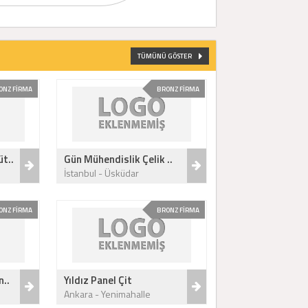
TÜMÜNÜ GÖSTER
ONZ FİRMA
BRONZ FİRMA
t..
Gün Mühendislik Çelik ..
İstanbul - Üsküdar
ONZ FİRMA
BRONZ FİRMA
n..
Yıldız Panel Çit
Ankara - Yenimahalle