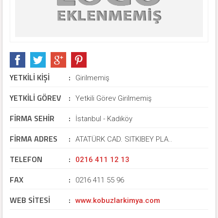
YETKİLİ KİŞİ
:
Girilmemiş
YETKİLİ GÖREV
:
Yetkili Görev Girilmemiş
FİRMA SEHİR
:
İstanbul - Kadıköy
FİRMA ADRES
:
ATATÜRK CAD. SITKIBEY PLA..
TELEFON
:
0216 411 12 13
FAX
:
0216 411 55 96
WEB SİTESİ
:
www.kobuzlarkimya.com