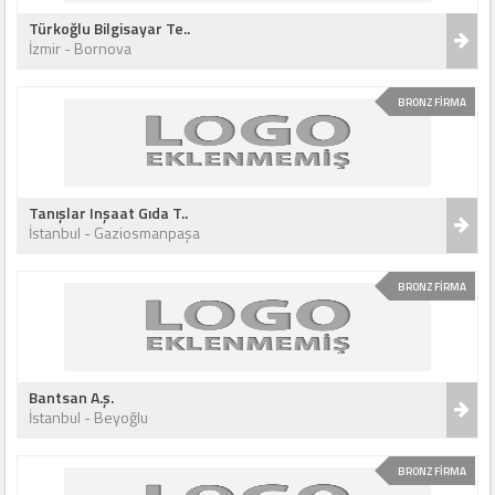
Türkoğlu Bilgisayar Te..
İzmir - Bornova
BRONZ FİRMA
Tanışlar Inşaat Gıda T..
İstanbul - Gaziosmanpaşa
BRONZ FİRMA
Bantsan A.ş.
İstanbul - Beyoğlu
BRONZ FİRMA