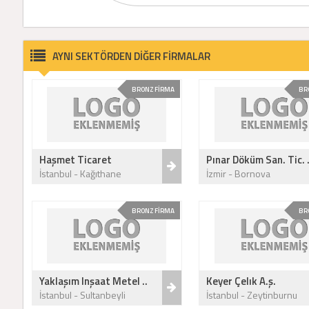
AYNI SEKTÖRDEN DİĞER FİRMALAR
BRONZ FİRMA
BR
Haşmet Ticaret
Pınar Döküm San. Tic. .
İstanbul - Kağıthane
İzmir - Bornova
BRONZ FİRMA
BR
Yaklaşım Inşaat Metel ..
Keyer Çelık A.ş.
İstanbul - Sultanbeyli
İstanbul - Zeytinburnu