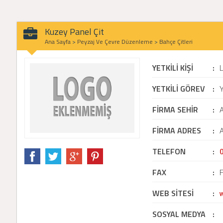
Kuzey Panel Çit
Ana Sayfa
>
Peyzaj Ve Çevre Düzenleme
>
Bahçe Çitleri
YETKİLİ KİŞİ
:
YETKİLİ GÖREV
:
Y
FİRMA SEHİR
:
FİRMA ADRES
:
A
TELEFON
:
FAX
:
WEB SİTESİ
:
SOSYAL MEDYA
: