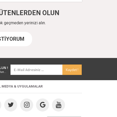
ÜYÜTENLERDEN OLUN
ok geçmeden yerinizi alın.
İSTİYORUM
LUN !
Kaydet !
lun...
L MEDYA & UYGULAMALAR