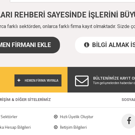
ALARI REHBERİ SAYESİNDE İŞLERİNİ B
a farklı sektörden, onlarca farklı firma kayıt olmaktadır. Sizde ç
EN FİRMANI EKLE
BİLGİ ALMAK 
!
BÜLTENİMİZE KAYIT O
HEMEN FİRMA YAYINLA
Tüm gelişmelerden haberdar o
ERİŞİM & DİĞER SİTELERİMİZ
SOSYA
Sektörler
Hızlı Üyelik Oluştur
a Hesap Bilgileri
İletişim Bilgileri