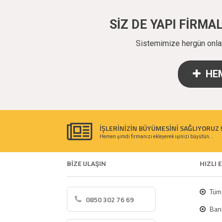
SİZ DE YAPI FİRM
Sistemimize hergün onlarc
HEM
İŞLERİNİZİN BÜYÜMESİNİ SAĞLIYORUZ 
Hemen şimdi firmanızı ekleyerek işinizi büyütün...
BİZE ULAŞIN
HIZLI 
Tüm 
0850 302 76 69
Bank