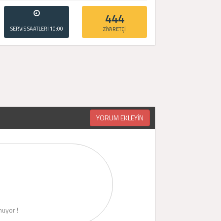
444
SERVİS SAATLERİ
10:00
ZİYARETÇİ
- 20:00
YORUM EKLEYİN
uyor !