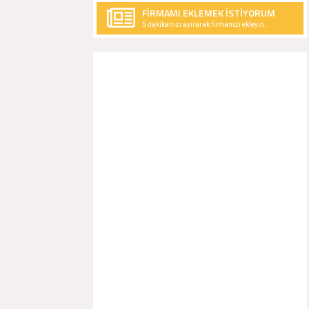
FİRMAMI EKLEMEK İSTİYORUM
5 dakikanızı ayırarak firmanızı ekleyin..