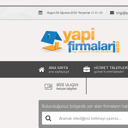
bilgi@y
Bugün 06 Ağustos 2026 Perşembe 12:31:24
ANA SAYFA
HİZMET TALEPLER
ana sayfaya git
güncel hizmet talepleri
BİZE ULAŞIN
iletişim bilgileri
Bulunduğunuz bölgede yer alan firmaların haberle