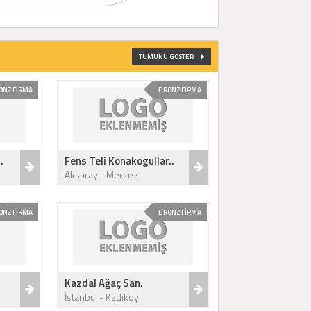
TÜMÜNÜ GÖSTER
ONZ FİRMA
BRONZ FİRMA
.
Fens Teli Konakogullar..
Aksaray - Merkez
ONZ FİRMA
BRONZ FİRMA
Kazdal Ağaç San.
İstanbul - Kadıköy