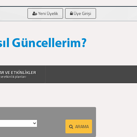
Yeni Üyelik
Üye Girişi
AR VE ETKİNLİKLER
 ve etkinlik planları
ARAMA