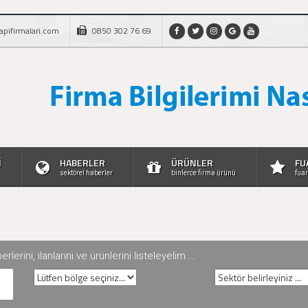
apifirmalari.com
0850 302 76 69
İ
HABERLER
ÜRÜNLER
FU
sektörel haberler
binlerce firma ürünü
fuar
rini, ilanlarını ve ürünlerini listeleyelim ...