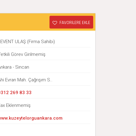
FAVORİLERE EKLE
LEVENT ULAŞ (Firma Sahibi)
etkili Görev Girilmemiş
Ankara - Sincan
hi Evran Mah. Çağrışım S..
0312 269 83 33
Fax Eklenmemiş
www.kuzeytelorguankara.com