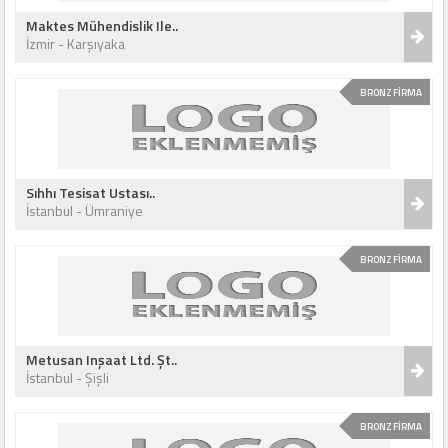
Maktes Mühendislik Ile..
İzmir - Karşıyaka
BRONZ FİRMA
Sıhhı Tesisat Ustası..
İstanbul - Ümraniye
BRONZ FİRMA
Metusan Inşaat Ltd. Şt..
İstanbul - Şişli
BRONZ FİRMA