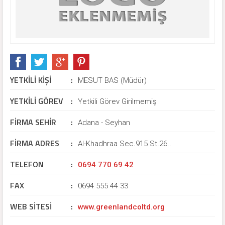
YETKİLİ KİŞİ
:
MESUT BAS (Müdür)
YETKİLİ GÖREV
:
Yetkili Görev Girilmemiş
FİRMA SEHİR
:
Adana - Seyhan
FİRMA ADRES
:
Al-Khadhraa Sec.915 St.26..
TELEFON
:
0694 770 69 42
FAX
:
0694 555 44 33
WEB SİTESİ
:
www.greenlandcoltd.org