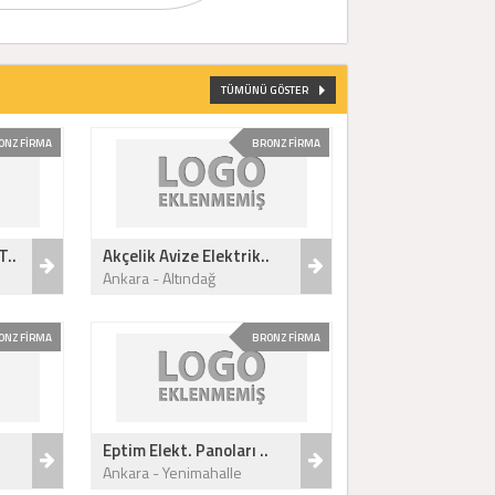
TÜMÜNÜ GÖSTER
ONZ FİRMA
BRONZ FİRMA
T..
Akçelik Avize Elektrik..
Ankara - Altındağ
ONZ FİRMA
BRONZ FİRMA
.
Eptim Elekt. Panoları ..
Ankara - Yenimahalle