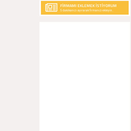
FİRMAMI EKLEMEK İSTİYORUM
5 dakikanızı ayırarak firmanızı ekleyin..