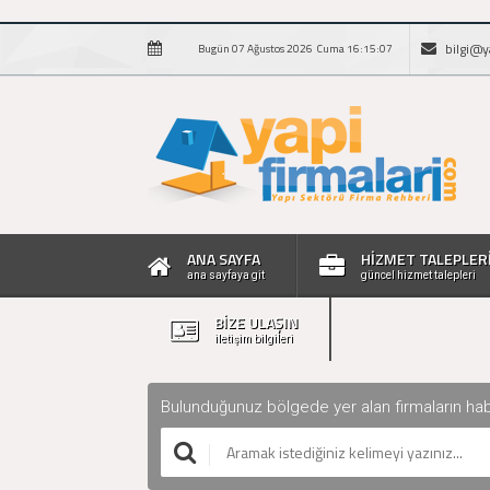
bilgi@y
Bugün 07 Ağustos 2026 Cuma 16:15:08
ANA SAYFA
HİZMET TALEPLER
ana sayfaya git
güncel hizmet talepleri
BİZE ULAŞIN
iletişim bilgileri
Bulunduğunuz bölgede yer alan firmaların haberle