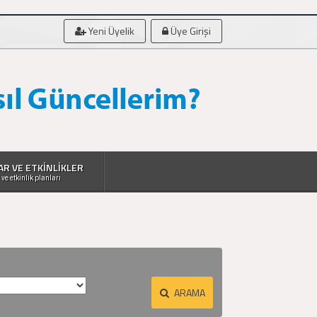
Yeni Üyelik
Üye Girişi
AR VE ETKİNLİKLER
 ve etkinlik planları
ARAMA