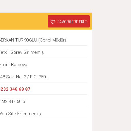
FAVORİLERE EKLE
SERKAN TÜRKOĞLU (Genel Müdür)
etkili Görev Girilmemiş
zmir - Bornova
48 Sok. No: 2 / F-G, 350..
0232 348 68 87
0232 347 50 51
Web Site Eklenmemiş