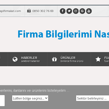
apifirmalari.com
0850 302 76 69
İ
HABERLER
ÜRÜNLER
FU
sektörel haberler
binlerce firma ürünü
fuar
rini, ilanlarını ve ürünlerini listeleyelim ...