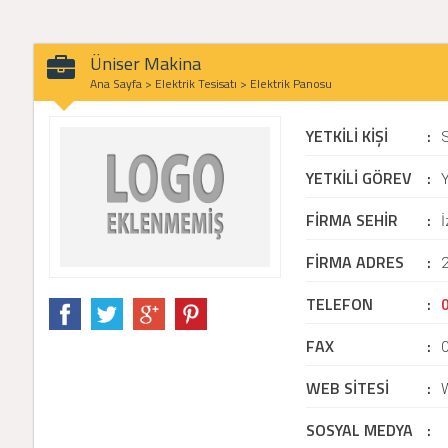
Üniser Makina
Ana Sayfa
>
Elektrik Tesisatı
>
Elektrik Panosu
YETKİLİ KİŞİ
:
YETKİLİ GÖREV
:
Y
FİRMA SEHİR
:
İ
FİRMA ADRES
:
2
TELEFON
:
FAX
:
WEB SİTESİ
:
SOSYAL MEDYA
: