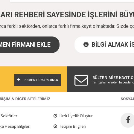
ALARI REHBERİ SAYESİNDE İŞLERİNİ B
a farklı sektörden, onlarca farklı firma kayıt olmaktadır. Sizde ç
EN FİRMANI EKLE
BİLGİ ALMAK 
!
BÜLTENİMİZE KAYIT O
HEMEN FİRMA YAYINLA
Tüm gelişmelerden haberdar o
ERİŞİM & DİĞER SİTELERİMİZ
SOSYA
Sektörler
Hızlı Üyelik Oluştur
a Hesap Bilgileri
İletişim Bilgileri