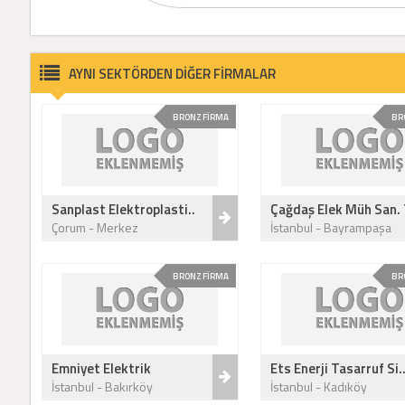
AYNI SEKTÖRDEN DİĞER FİRMALAR
BRONZ FİRMA
BR
Sanplast Elektroplasti..
Çağdaş Elek Müh San. 
Çorum - Merkez
İstanbul - Bayrampaşa
BRONZ FİRMA
BR
Emniyet Elektrik
Ets Enerji Tasarruf Si.
İstanbul - Bakırköy
İstanbul - Kadıköy