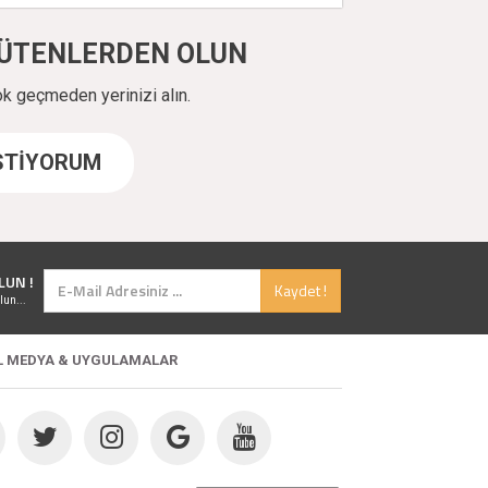
ÜYÜTENLERDEN OLUN
ok geçmeden yerinizi alın.
İSTİYORUM
LUN !
Kaydet !
lun...
L MEDYA & UYGULAMALAR