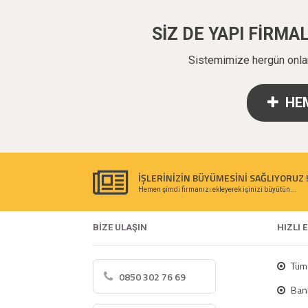
SİZ DE YAPI FİRM
Sistemimize hergün onlarc
HEM
İŞLERİNİZİN BÜYÜMESİNİ SAĞLIYORUZ 
Hemen şimdi firmanızı ekleyerek işinizi büyütün...
BİZE ULAŞIN
HIZLI 
Tüm 
0850 302 76 69
Bank