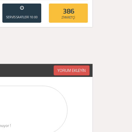
386
SERVİS SAATLERİ
10:00
ZİYARETÇİ
- 20:00
YORUM EKLEYİN
uyor !