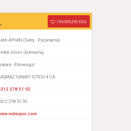
FAVORİLERE EKLE
a
atih AYHAN (Satış - Pazarlama)
etkili Görev Girilmemiş
Ankara - Etimesgut
ŞAŞMAZ SANAYİ SİTESİ 4.CA..
0312 278 51 92
0312 278 51 95
www.mdaspor.com