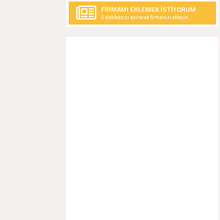
FİRMAMI EKLEMEK İSTİYORUM
5 dakikanızı ayırarak firmanızı ekleyin..