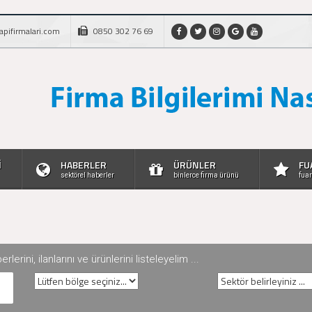
apifirmalari.com
0850 302 76 69
İ
HABERLER
ÜRÜNLER
FU
sektörel haberler
binlerce firma ürünü
fuar
rini, ilanlarını ve ürünlerini listeleyelim ...