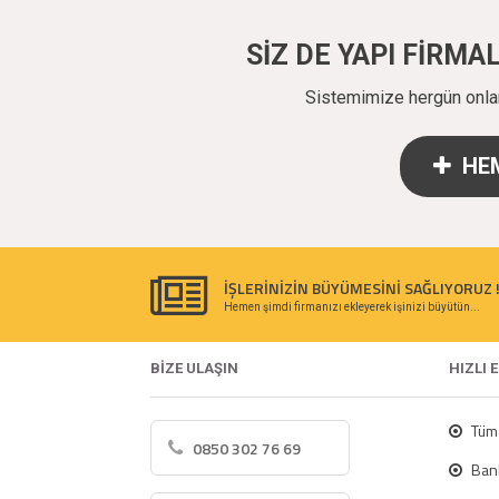
SİZ DE YAPI FİRM
Sistemimize hergün onlarc
HEM
İŞLERİNİZİN BÜYÜMESİNİ SAĞLIYORUZ 
Hemen şimdi firmanızı ekleyerek işinizi büyütün...
BİZE ULAŞIN
HIZLI 
Tüm 
0850 302 76 69
Bank