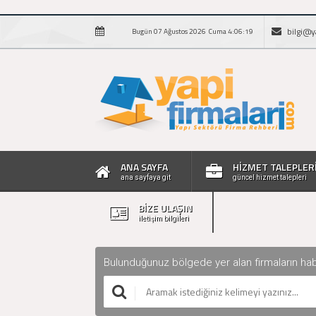
bilgi@y
Bugün 07 Ağustos 2026 Cuma 4:06:20
ANA SAYFA
HİZMET TALEPLER
ana sayfaya git
güncel hizmet talepleri
BİZE ULAŞIN
iletişim bilgileri
Bulunduğunuz bölgede yer alan firmaların haberle