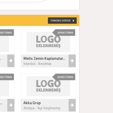
TÜMÜNÜ GÖSTER
ONZ FİRMA
BRONZ FİRMA
.
Melis Zemin Kaplamalar..
İstanbul - Beşiktaş
ONZ FİRMA
BRONZ FİRMA
..
Akka Grup
Antalya - İlçe Seçilmemiş