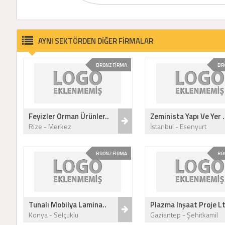
AYNI SEKTÖRDEN DİĞER FİRMALAR
BRONZ FİRMA
BR
Feyizler Orman Ürünler..
Zeminista Yapı Ve Yer .
Rize - Merkez
İstanbul - Esenyurt
BRONZ FİRMA
BR
Tunalı Mobilya Lamina..
Plazma Inşaat Proje Lt
Konya - Selçuklu
Gaziantep - Şehitkamil