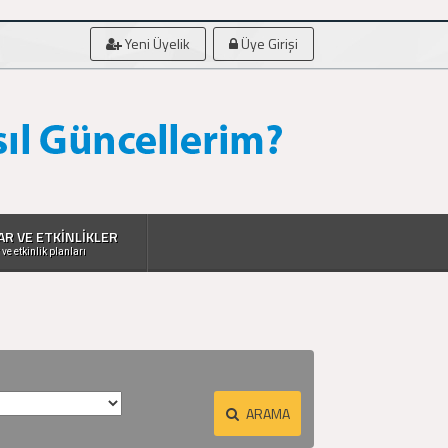
Yeni Üyelik
Üye Girişi
AR VE ETKİNLİKLER
 ve etkinlik planları
ARAMA