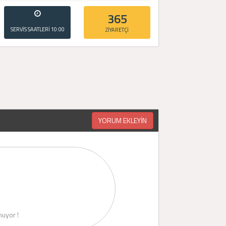
365
SERVİS SAATLERİ
10:00
ZİYARETÇİ
- 20:00
YORUM EKLEYİN
uyor !