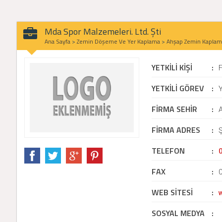
Mda Spor Malzemeleri. Ltd. Şti
Ana Sayfa
>
Zemin Döşeme Ve Yer Kaplama
>
Ahşap Zemin Kaplam
YETKİLİ KİŞİ
:
F
YETKİLİ GÖREV
:
Y
FİRMA SEHİR
:
FİRMA ADRES
:
TELEFON
:
FAX
:
WEB SİTESİ
:
SOSYAL MEDYA
: