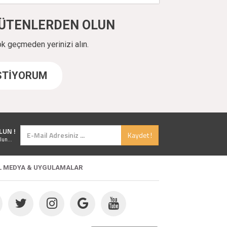
ÜYÜTENLERDEN OLUN
ok geçmeden yerinizi alın.
İSTİYORUM
LUN !
Kaydet !
lun...
L MEDYA & UYGULAMALAR