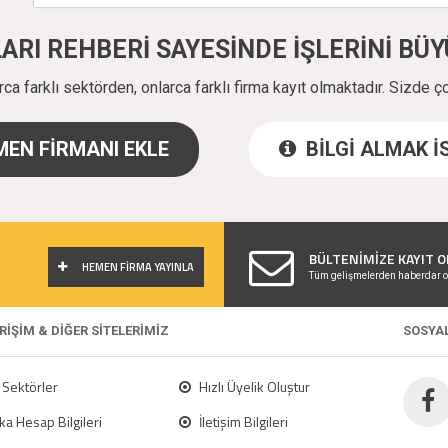
ALARI REHBERİ SAYESİNDE İŞLERİNİ B
a farklı sektörden, onlarca farklı firma kayıt olmaktadır. Sizde ç
EN FİRMANI EKLE
BİLGİ ALMAK 
!
BÜLTENİMİZE KAYIT O
HEMEN FİRMA YAYINLA
Tüm gelişmelerden haberdar o
ERİŞİM & DİĞER SİTELERİMİZ
SOSYA
Sektörler
Hızlı Üyelik Oluştur
a Hesap Bilgileri
İletişim Bilgileri