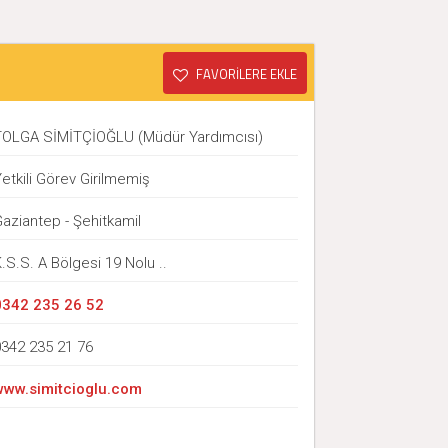
FAVORİLERE EKLE
TOLGA SİMİTÇİOĞLU (Müdür Yardımcısı)
etkili Görev Girilmemiş
aziantep - Şehitkamil
.S.S. A Bölgesi 19 Nolu ..
0342 235 26 52
0342 235 21 76
www.simitcioglu.com