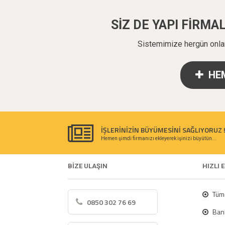
SİZ DE YAPI FİRM
Sistemimize hergün onlarc
HEM
İŞLERİNİZİN BÜYÜMESİNİ SAĞLIYORUZ 
Hemen şimdi firmanızı ekleyerek işinizi büyütün...
BİZE ULAŞIN
HIZLI 
Tüm 
0850 302 76 69
Bank