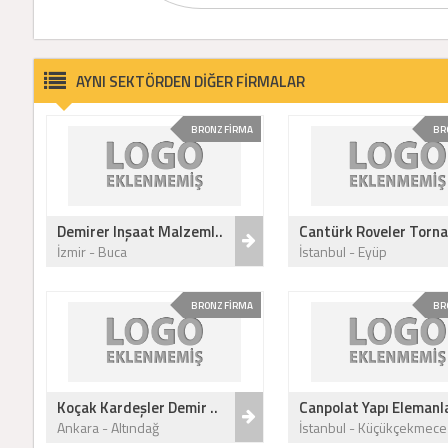
AYNI SEKTÖRDEN DİĞER FİRMALAR
BRONZ FİRMA
BR
Demirer Inşaat Malzeml..
Cantürk Roveler Torna
İzmir - Buca
İstanbul - Eyüp
BRONZ FİRMA
BR
Koçak Kardeşler Demir ..
Canpolat Yapı Elemanla
Ankara - Altındağ
İstanbul - Küçükçekmece