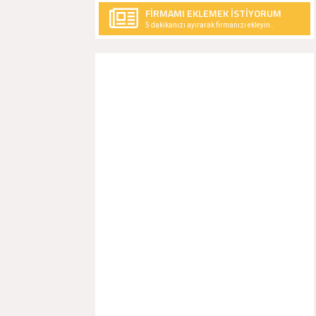
FİRMAMI EKLEMEK İSTİYORUM
5 dakikanızı ayırarak firmanızı ekleyin..