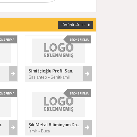
TÜMÜNÜ GÖSTER
ONZ FİRMA
BRONZ FİRMA
Simitçioğlu Profil San..
Gaziantep - Şehitkamil
ONZ FİRMA
BRONZ FİRMA
..
Şık Metal Alüminyum Do..
İzmir - Buca