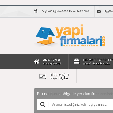
bilgi@y
Bugün 06 Ağustos 2026 Perşembe 22:56:02
ANA SAYFA
HİZMET TALEPLER
ana sayfaya git
güncel hizmet talepleri
BİZE ULAŞIN
iletişim bilgileri
Bulunduğunuz bölgede yer alan firmaların haberle