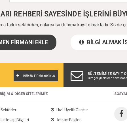
ALARI REHBERİ SAYESİNDE İŞLERİNİ B
a farklı sektörden, onlarca farklı firma kayıt olmaktadır. Sizde ç
EN FİRMANI EKLE
BİLGİ ALMAK 
!
BÜLTENİMİZE KAYIT O
HEMEN FİRMA YAYINLA
Tüm gelişmelerden haberdar o
ERİŞİM & DİĞER SİTELERİMİZ
SOSYA
Sektörler
Hızlı Üyelik Oluştur
a Hesap Bilgileri
İletişim Bilgileri