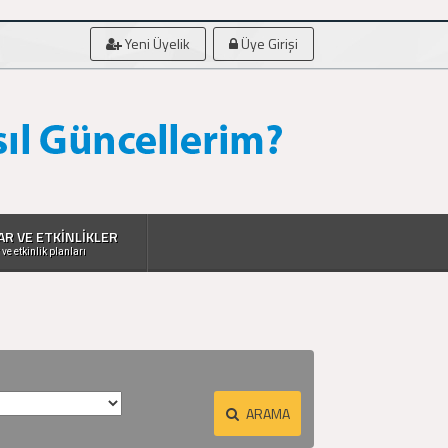
Yeni Üyelik
Üye Girişi
AR VE ETKİNLİKLER
 ve etkinlik planları
ARAMA