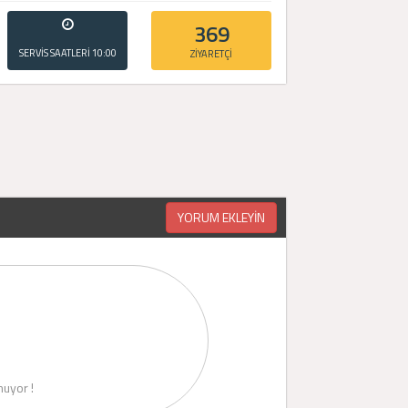
369
SERVİS SAATLERİ
10:00
ZİYARETÇİ
- 20:00
YORUM EKLEYİN
uyor !