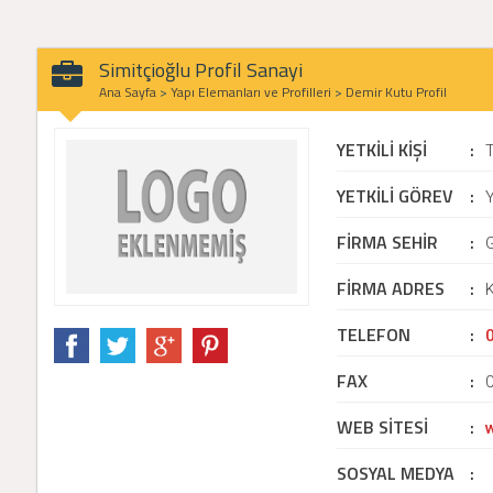
Simitçioğlu Profil Sanayi
Ana Sayfa
>
Yapı Elemanları ve Profilleri
>
Demir Kutu Profil
YETKİLİ KİŞİ
:
YETKİLİ GÖREV
:
Y
FİRMA SEHİR
:
G
FİRMA ADRES
:
K
TELEFON
:
FAX
:
WEB SİTESİ
:
SOSYAL MEDYA
: