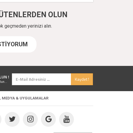
ÜYÜTENLERDEN OLUN
ok geçmeden yerinizi alın.
İSTİYORUM
LUN !
Kaydet !
lun...
L MEDYA & UYGULAMALAR