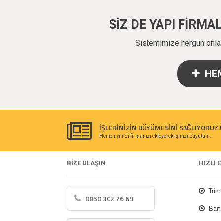
SİZ DE YAPI FİRM
Sistemimize hergün onlarc
HEM
İŞLERİNİZİN BÜYÜMESİNİ SAĞLIYORUZ 
Hemen şimdi firmanızı ekleyerek işinizi büyütün...
BİZE ULAŞIN
HIZLI 
Tüm 
0850 302 76 69
Bank