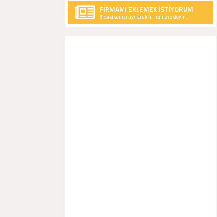
FİRMAMI EKLEMEK İSTİYORUM
5 dakikanızı ayırarak firmanızı ekleyin..