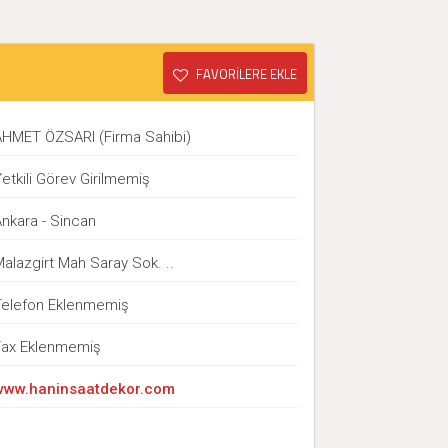
FAVORİLERE EKLE
AHMET ÖZSARI (Firma Sahibi)
etkili Görev Girilmemiş
Ankara - Sincan
alazgirt Mah Saray Sok. ..
Telefon Eklenmemiş
Fax Eklenmemiş
www.haninsaatdekor.com