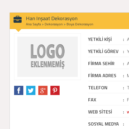
Han Inşaat Dekorasyon
Ana Sayfa
>
Dekorasyon
>
Boya Dekorasyon
YETKİLİ KİŞİ
:
YETKİLİ GÖREV
:
Y
FİRMA SEHİR
:
FİRMA ADRES
:
M
TELEFON
:
FAX
:
WEB SİTESİ
:
SOSYAL MEDYA
: