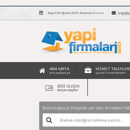
bilgi@y
Bugün 06 Ağustos 2026 Perşembe 23:44:42
ANA SAYFA
HİZMET TALEPLER
ana sayfaya git
güncel hizmet talepleri
BİZE ULAŞIN
iletişim bilgileri
Bulunduğunuz bölgede yer alan firmaların haberle