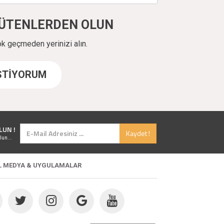
ÜYÜTENLERDEN OLUN
ok geçmeden yerinizi alın.
İSTİYORUM
LUN !
Kaydet !
lun...
L MEDYA & UYGULAMALAR