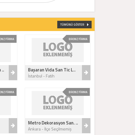
TÜMÜNÜ GÖSTER
ONZ FİRMA
BRONZ FİRMA
 ..
Başaran Vida San Tic L..
İstanbul - Fatih
ONZ FİRMA
BRONZ FİRMA
Metro Dekorasyon San. ..
Ankara - İlçe Seçilmemiş