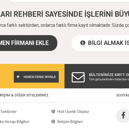
ALARI REHBERİ SAYESİNDE İŞLERİNİ B
a farklı sektörden, onlarca farklı firma kayıt olmaktadır. Sizde ç
EN FİRMANI EKLE
BİLGİ ALMAK 
!
BÜLTENİMİZE KAYIT O
HEMEN FİRMA YAYINLA
Tüm gelişmelerden haberdar o
ERİŞİM & DİĞER SİTELERİMİZ
SOSYA
Sektörler
Hızlı Üyelik Oluştur
a Hesap Bilgileri
İletişim Bilgileri