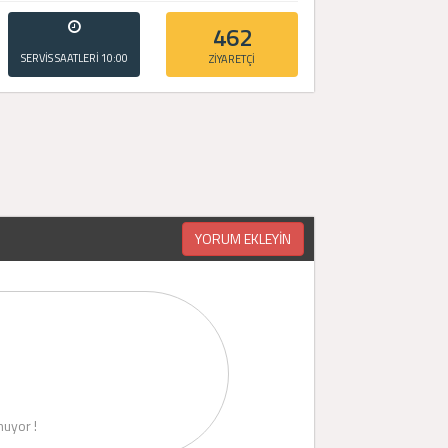
462
SERVİS SAATLERİ
10:00
ZİYARETÇİ
- 20:00
YORUM EKLEYİN
uyor !