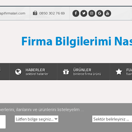
apifirmalari.com
0850 302 76 69
İ
HABERLER
ÜRÜNLER
FU
sektörel haberler
binlerce firma ürünü
fuar
rini, ilanlarını ve ürünlerini listeleyelim ...