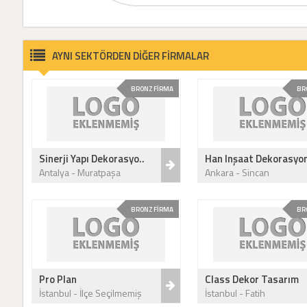
AYNI SEKTÖRDEN DİĞER FİRMALAR
BRONZ FİRMA
BR
Sinerji Yapı Dekorasyo..
Han Inşaat Dekorasyon
Antalya - Muratpaşa
Ankara - Sincan
BRONZ FİRMA
BR
Pro Plan
Class Dekor Tasarım
İstanbul - İlçe Seçilmemiş
İstanbul - Fatih