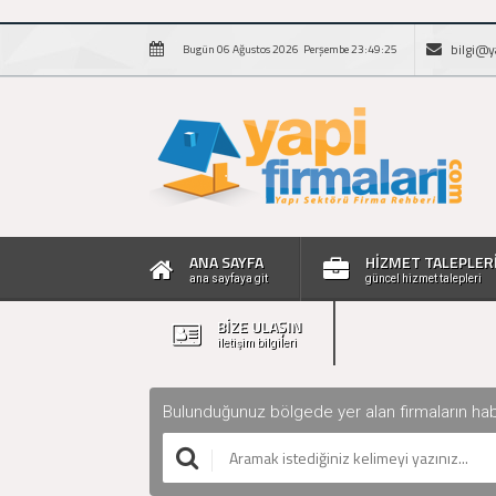
bilgi@y
Bugün 06 Ağustos 2026 Perşembe 23:49:25
ANA SAYFA
HİZMET TALEPLER
ana sayfaya git
güncel hizmet talepleri
BİZE ULAŞIN
iletişim bilgileri
Bulunduğunuz bölgede yer alan firmaların haberle