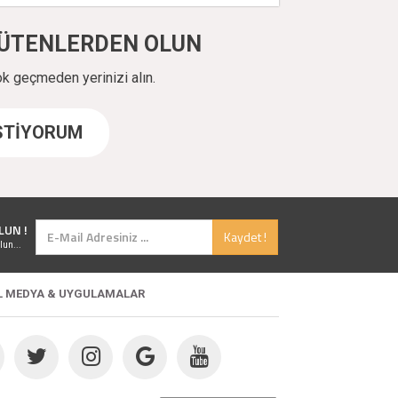
ÜYÜTENLERDEN OLUN
ok geçmeden yerinizi alın.
İSTİYORUM
LUN !
Kaydet !
lun...
L MEDYA & UYGULAMALAR