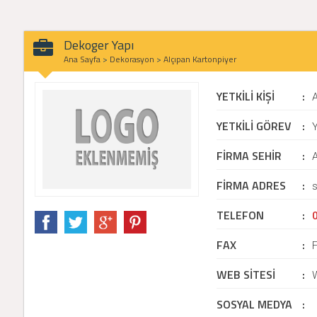
Dekoger Yapı
Ana Sayfa
>
Dekorasyon
>
Alçıpan Kartonpiyer
YETKİLİ KİŞİ
:
YETKİLİ GÖREV
:
Y
FİRMA SEHİR
:
FİRMA ADRES
:
TELEFON
:
FAX
:
WEB SİTESİ
:
SOSYAL MEDYA
: