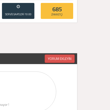
685
SERVİS SAATLERİ
10:00
ZİYARETÇİ
- 20:00
YORUM EKLEYİN
uyor !