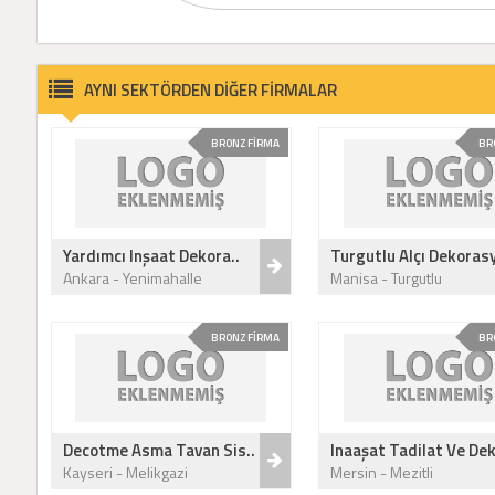
AYNI SEKTÖRDEN DİĞER FİRMALAR
BRONZ FİRMA
BR
Yardımcı Inşaat Dekora..
Turgutlu Alçı Dekorasy
Ankara - Yenimahalle
Manisa - Turgutlu
BRONZ FİRMA
BR
Decotme Asma Tavan Sis..
Inaaşat Tadilat Ve Dek
Kayseri - Melikgazi
Mersin - Mezitli