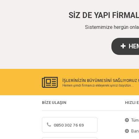
SİZ DE YAPI FİRM
Sistemimize hergün onlarc
HEM
İŞLERİNİZİN BÜYÜMESİNİ SAĞLIYORUZ 
Hemen şimdi firmanızı ekleyerek işinizi büyütün...
BİZE ULAŞIN
HIZLI 
Tüm 
0850 302 76 69
Bank