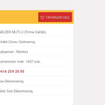
FAVORİLERE EKLE
ABUZER MUTLU (Firma Sahibi)
etkili Görev Girilmemiş
Adıyaman - Merkez
sümerevler mah. 1407 sok ..
0416 259 20 05
Fax Eklenmemiş
Web Site Eklenmemiş