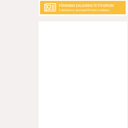
FİRMAMI EKLEMEK İSTİYORUM
5 dakikanızı ayırarak firmanızı ekleyin..