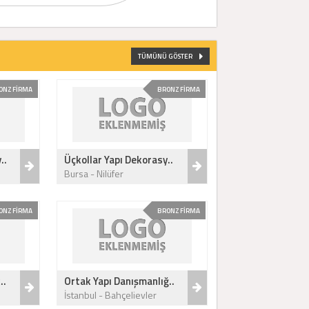
TÜMÜNÜ GÖSTER
ONZ FİRMA
BRONZ FİRMA
..
Üçkollar Yapı Dekorasy..
Bursa - Nilüfer
ONZ FİRMA
BRONZ FİRMA
..
Ortak Yapı Danışmanlığ..
İstanbul - Bahçelievler