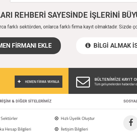
ALARI REHBERİ SAYESİNDE İŞLERİNİ B
a farklı sektörden, onlarca farklı firma kayıt olmaktadır. Sizde ç
EN FİRMANI EKLE
BİLGİ ALMAK 
!
BÜLTENİMİZE KAYIT O
HEMEN FİRMA YAYINLA
Tüm gelişmelerden haberdar o
ERİŞİM & DİĞER SİTELERİMİZ
SOSYA
Sektörler
Hızlı Üyelik Oluştur
a Hesap Bilgileri
İletişim Bilgileri