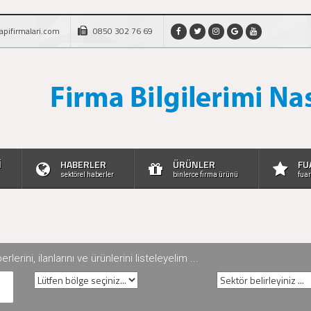
apifirmalari.com
0850 302 76 69
İ
HABERLER
ÜRÜNLER
FU
sektörel haberler
binlerce firma ürünü
fuar
rini, ilanlarını ve ürünlerini listeleyelim ...