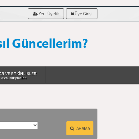
Yeni Üyelik
Üye Girişi
AR VE ETKİNLİKLER
 ve etkinlik planları
ARAMA