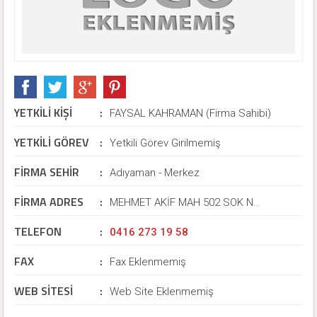
YETKİLİ KİŞİ
:
FAYSAL KAHRAMAN (Firma Sahibi)
YETKİLİ GÖREV
:
Yetkili Görev Girilmemiş
FİRMA SEHİR
:
Adıyaman - Merkez
FİRMA ADRES
:
MEHMET AKİF MAH 502 SOK N..
TELEFON
:
0416 273 19 58
FAX
:
Fax Eklenmemiş
WEB SİTESİ
:
Web Site Eklenmemiş