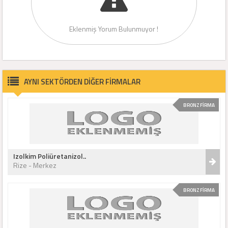
Eklenmiş Yorum Bulunmuyor !
AYNI SEKTÖRDEN DİĞER FİRMALAR
BRONZ FİRMA
Izolkim Poliüretanizol..
Rize - Merkez
BRONZ FİRMA