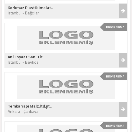
Korkmaz Plastik Imalat..
İstanbul - Bağcılar
BRONZ FİRMA
Anıl Inşaat San. Tic. ..
İstanbul - Beykoz
BRONZ FİRMA
Temka Yapı Malz.ltd.şt..
Ankara - Çankaya
BRONZ FİRMA