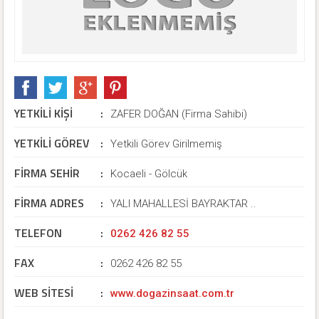
YETKİLİ KİŞİ
:
ZAFER DOĞAN (Firma Sahibi)
YETKİLİ GÖREV
:
Yetkili Görev Girilmemiş
FİRMA SEHİR
:
Kocaeli - Gölcük
FİRMA ADRES
:
YALI MAHALLESİ BAYRAKTAR ..
TELEFON
:
0262 426 82 55
FAX
:
0262 426 82 55
WEB SİTESİ
:
www.dogazinsaat.com.tr