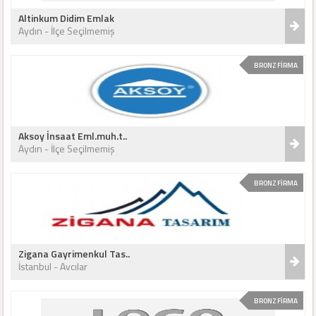
Altinkum Didim Emlak
Aydın - İlçe Seçilmemiş
BRONZ FİRMA
Aksoy İnsaat Eml.muh.t..
Aydın - İlçe Seçilmemiş
BRONZ FİRMA
Zigana Gayrimenkul Tas..
İstanbul - Avcılar
BRONZ FİRMA