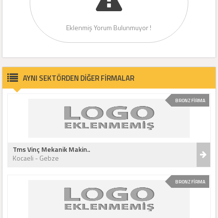
Eklenmiş Yorum Bulunmuyor !
AYNI SEKTÖRDEN DİĞER FİRMALAR
BRONZ FİRMA
Tms Vinç Mekanik Makin..
Kocaeli - Gebze
BRONZ FİRMA