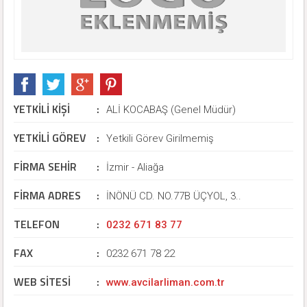
YETKİLİ KİŞİ
:
ALİ KOCABAŞ (Genel Müdür)
YETKİLİ GÖREV
:
Yetkili Görev Girilmemiş
FİRMA SEHİR
:
İzmir - Aliağa
FİRMA ADRES
:
İNÖNÜ CD. NO.77B ÜÇYOL, 3..
TELEFON
:
0232 671 83 77
FAX
:
0232 671 78 22
WEB SİTESİ
:
www.avcilarliman.com.tr