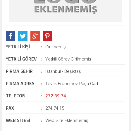
YETKİLİ KİŞİ
:
Girilmemiş
YETKİLİ GÖREV
:
Yetkili Görev Girilmemiş
FİRMA SEHİR
:
İstanbul - Beşiktaş
FİRMA ADRES
:
Tevfik Erdönmez Paşa Cad...
TELEFON
:
272 39 74
FAX
:
274 74 15
WEB SİTESİ
:
Web Site Eklenmemiş