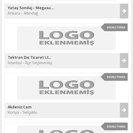
Yatay Sondaj - Megasu ..
Ankara - Altındağ
BRONZ FİRMA
Tektron Dıs Tıcaret Lt..
İstanbul - İlçe Seçilmemiş
BRONZ FİRMA
Akdeniz Cam
Konya - Selçuklu
BRONZ FİRMA