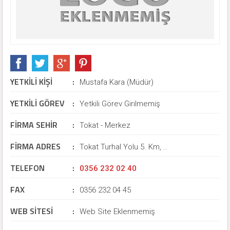
YETKİLİ KİŞİ
:
Mustafa Kara (Müdür)
YETKİLİ GÖREV
:
Yetkili Görev Girilmemiş
FİRMA SEHİR
:
Tokat - Merkez
FİRMA ADRES
:
Tokat Turhal Yolu 5. Km, ..
TELEFON
:
0356 232 02 40
FAX
:
0356 232 04 45
WEB SİTESİ
:
Web Site Eklenmemiş