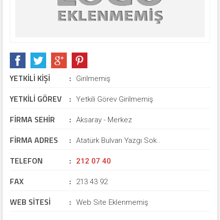
YETKİLİ KİŞİ
:
Girilmemiş
YETKİLİ GÖREV
:
Yetkili Görev Girilmemiş
FİRMA SEHİR
:
Aksaray - Merkez
FİRMA ADRES
:
Atatürk Bulvarı Yazgı Sok..
TELEFON
:
212 07 40
FAX
:
213 43 92
WEB SİTESİ
:
Web Site Eklenmemiş