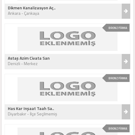
Dikmen Kanalizasyon Aç..
Ankara - Çankaya
BRONZ FİRMA
Astaş Azim Civata San
Denizli - Merkez
BRONZ FİRMA
Has Kar Inşaat Taah Sa..
Diyarbakır - İlçe Seçilmemiş
BRONZ FİRMA