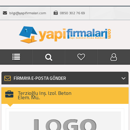
bilgi@yapifirmalari.com
0850 302 76 69
FİRMAYA E-POSTA GÖNDER
Terzioğlu Inş. Izol. Beton
Elem. Mü..