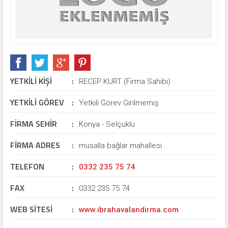
YETKİLİ KİŞİ
:
RECEP KURT (Firma Sahibi)
YETKİLİ GÖREV
:
Yetkili Görev Girilmemiş
FİRMA SEHİR
:
Konya - Selçuklu
FİRMA ADRES
:
musalla bağlar mahallesi ..
TELEFON
:
0332 235 75 74
FAX
:
0332 235 75 74
WEB SİTESİ
:
www.ibrahavalandirma.com