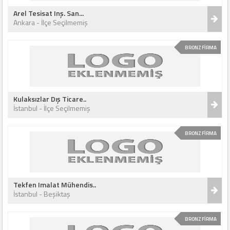
Arel Tesisat Inş. San...
Ankara - İlçe Seçilmemiş
BRONZ FİRMA
Kulaksızlar Dış Ticare..
İstanbul - İlçe Seçilmemiş
BRONZ FİRMA
Tekfen Imalat Mühendis..
İstanbul - Beşiktaş
BRONZ FİRMA