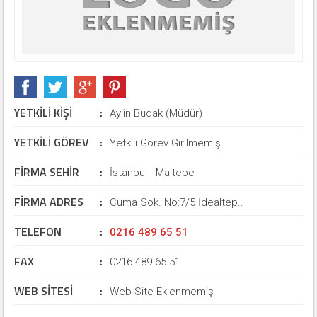
YETKİLİ KİŞİ
:
Aylin Budak (Müdür)
YETKİLİ GÖREV
:
Yetkili Görev Girilmemiş
FİRMA SEHİR
:
İstanbul - Maltepe
FİRMA ADRES
:
Cuma Sok. No:7/5 İdealtep..
TELEFON
:
0216 489 65 51
FAX
:
0216 489 65 51
WEB SİTESİ
:
Web Site Eklenmemiş