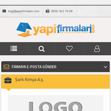
bilgi@yapifirmalari.com
0850 302 76 69
FİRMAYA E-POSTA GÖNDER
Şark Kimya A.ş.