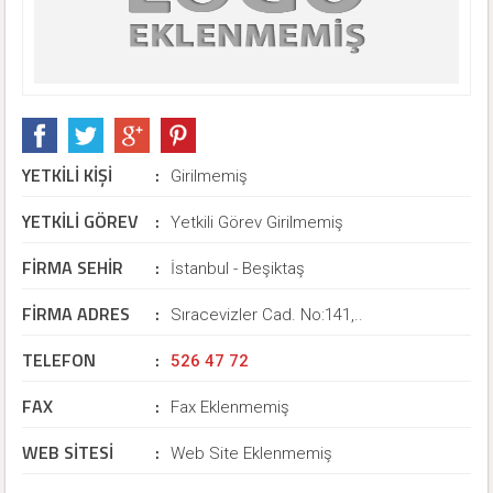
YETKİLİ KİŞİ
:
Girilmemiş
YETKİLİ GÖREV
:
Yetkili Görev Girilmemiş
FİRMA SEHİR
:
İstanbul - Beşiktaş
FİRMA ADRES
:
Sıracevizler Cad. No:141,..
TELEFON
:
526 47 72
FAX
:
Fax Eklenmemiş
WEB SİTESİ
:
Web Site Eklenmemiş