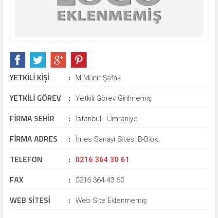
YETKİLİ KİŞİ
:
M.Münir Şafak
YETKİLİ GÖREV
:
Yetkili Görev Girilmemiş
FİRMA SEHİR
:
İstanbul - Ümraniye
FİRMA ADRES
:
İmes Sanayi Sitesi B-Blok..
TELEFON
:
0216 364 30 61
FAX
:
0216 364 43 60
WEB SİTESİ
:
Web Site Eklenmemiş