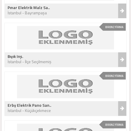
Pınar Elektrik Malz Sa..
İstanbul - Bayrampaşa
BRONZ FİRMA
Bıyık Inş.
İstanbul - İlçe Seçilmemiş
BRONZ FİRMA
Erby Elektrik Pano San..
İstanbul - Küçükçekmece
BRONZ FİRMA