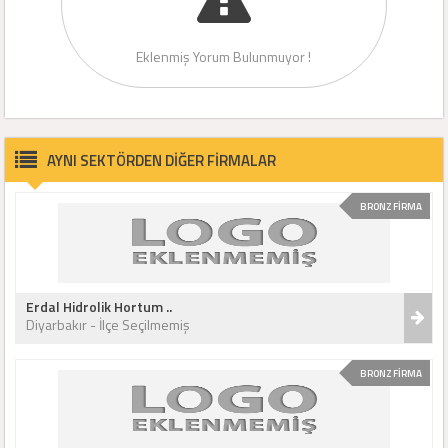
Eklenmiş Yorum Bulunmuyor !
AYNI SEKTÖRDEN DİĞER FİRMALAR
BRONZ FİRMA
Erdal Hidrolik Hortum ..
Diyarbakır - İlçe Seçilmemiş
BRONZ FİRMA