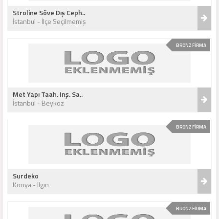
Stroline Söve Dış Ceph..
İstanbul - İlçe Seçilmemiş
BRONZ FİRMA
Met Yapı Taah. Inş. Sa..
İstanbul - Beykoz
BRONZ FİRMA
Surdeko
Konya - Ilgın
BRONZ FİRMA