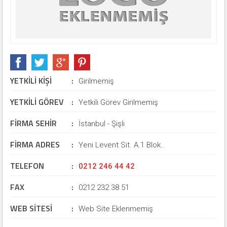
YETKİLİ KİŞİ
:
Girilmemiş
YETKİLİ GÖREV
:
Yetkili Görev Girilmemiş
FİRMA SEHİR
:
İstanbul - Şişli
FİRMA ADRES
:
Yeni Levent Sit. A.1 Blok..
TELEFON
:
0212 246 44 42
FAX
:
0212 232 38 51
WEB SİTESİ
:
Web Site Eklenmemiş