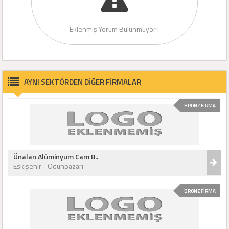
Eklenmiş Yorum Bulunmuyor !
AYNI SEKTÖRDEN DİĞER FİRMALAR
BRONZ FİRMA
Ünalan Alüminyum Cam B..
Eskişehir - Odunpazarı
BRONZ FİRMA