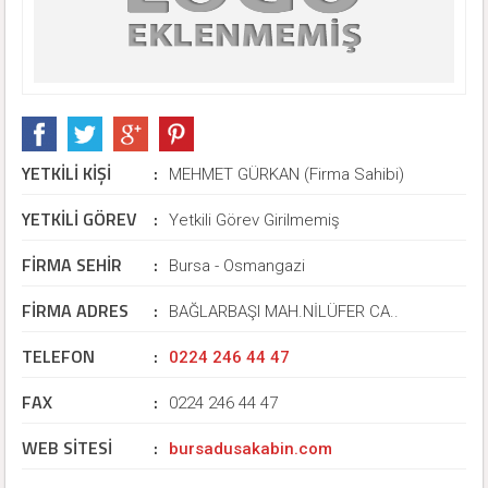
YETKİLİ KİŞİ
:
MEHMET GÜRKAN (Firma Sahibi)
YETKİLİ GÖREV
:
Yetkili Görev Girilmemiş
FİRMA SEHİR
:
Bursa - Osmangazi
FİRMA ADRES
:
BAĞLARBAŞI MAH.NİLÜFER CA..
TELEFON
:
0224 246 44 47
FAX
:
0224 246 44 47
WEB SİTESİ
:
bursadusakabin.com