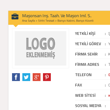
Maşonsan Inş. Taah. Ve Maşon Iml. S..
Ana Sayfa
>
Sıhhi Tesisat
>
Banyo Kabini, Banyo Küveti
YETKİLİ KİŞİ
:
Ş
YETKİLİ GÖREV
:
Y
FİRMA SEHİR
:
K
FİRMA ADRES
:
T
TELEFON
:
FAX
:
WEB SİTESİ
:
SOSYAL MEDYA
: