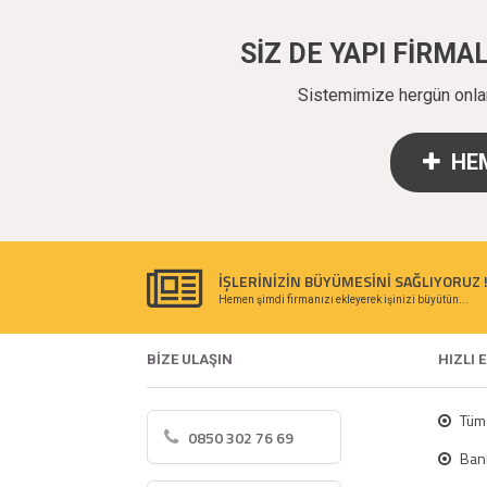
SİZ DE YAPI FİRM
Sistemimize hergün onlarc
HEM
İŞLERİNİZİN BÜYÜMESİNİ SAĞLIYORUZ 
Hemen şimdi firmanızı ekleyerek işinizi büyütün...
BİZE ULAŞIN
HIZLI 
Tüm 
0850 302 76 69
Bank