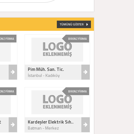
TÜMÜNÜ GÖSTER
ONZ FİRMA
BRONZ FİRMA
Pim Müh. San. Tic.
İstanbul - Kadıköy
ONZ FİRMA
BRONZ FİRMA
t
Kardeşler Elektrik Sıh..
Batman - Merkez