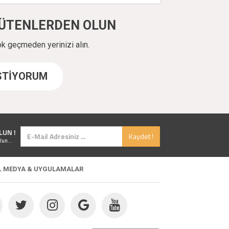
ÜYÜTENLERDEN OLUN
ok geçmeden yerinizi alın.
İSTİYORUM
LUN !
Kaydet !
lun...
L MEDYA & UYGULAMALAR