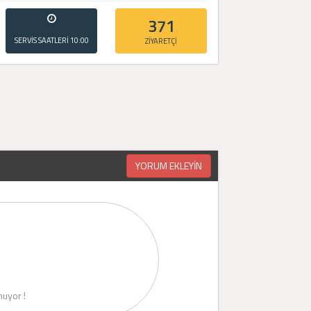
371
SERVİS SAATLERİ
10:00
ZİYARETÇİ
- 20:00
YORUM EKLEYİN
uyor !