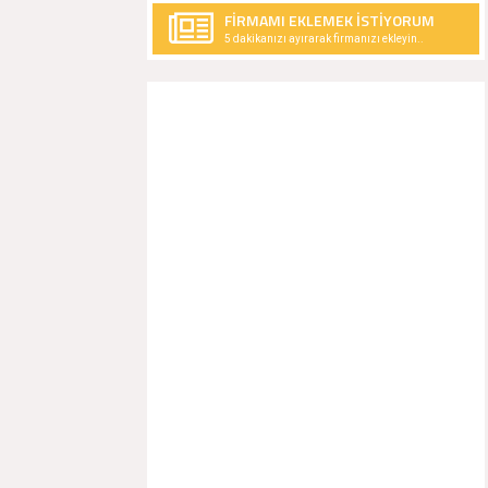
FİRMAMI EKLEMEK İSTİYORUM
5 dakikanızı ayırarak firmanızı ekleyin..