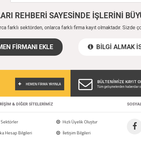
ALARI REHBERİ SAYESİNDE İŞLERİNİ B
a farklı sektörden, onlarca farklı firma kayıt olmaktadır. Sizde ç
EN FİRMANI EKLE
BİLGİ ALMAK 
!
BÜLTENİMİZE KAYIT O
HEMEN FİRMA YAYINLA
Tüm gelişmelerden haberdar o
ERİŞİM & DİĞER SİTELERİMİZ
SOSYA
Sektörler
Hızlı Üyelik Oluştur
a Hesap Bilgileri
İletişim Bilgileri