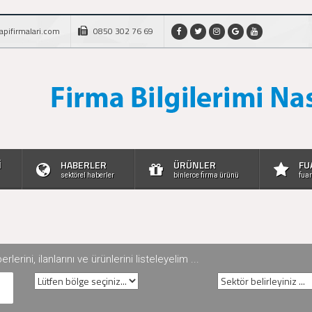
apifirmalari.com
0850 302 76 69
İ
HABERLER
ÜRÜNLER
FU
sektörel haberler
binlerce firma ürünü
fuar
rini, ilanlarını ve ürünlerini listeleyelim ...