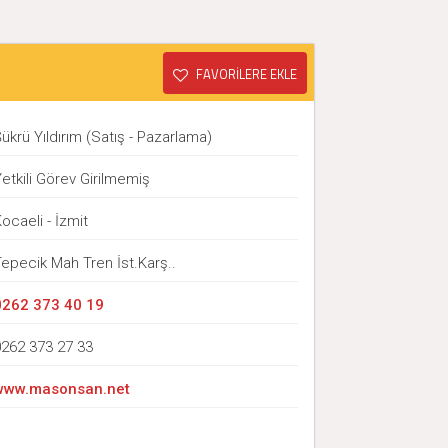
FAVORİLERE EKLE
ükrü Yıldırım (Satış - Pazarlama)
etkili Görev Girilmemiş
ocaeli - İzmit
epecik Mah Tren İst.Karş..
0262 373 40 19
0262 373 27 33
www.masonsan.net