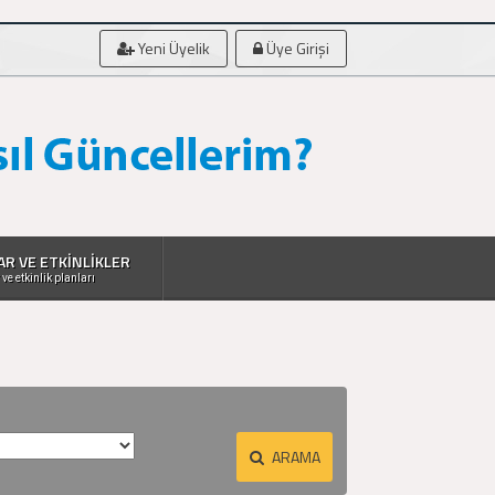
Yeni Üyelik
Üye Girişi
AR VE ETKİNLİKLER
 ve etkinlik planları
ARAMA