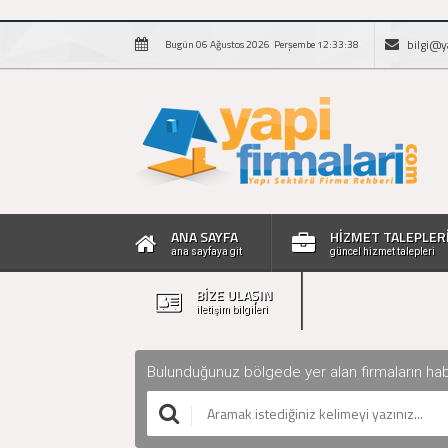
bilgi@y
Bugün 06 Ağustos 2026 Perşembe 12:33:39
ANA SAYFA
HİZMET TALEPLER
ana sayfaya git
güncel hizmet talepleri
BİZE ULAŞIN
iletişim bilgileri
Bulunduğunuz bölgede yer alan firmaların haberle