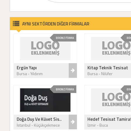
AYNI SEKTÖRDEN DİĞER FİRMALAR
BRONZ FİRMA
BR
Ergün Yapı
Kitap Teknik Tesisat
Bursa - Yıldırım
Bursa - Nilüfer
BRONZ FİRMA
BR
Doğa Duş Ve Küvet Sis..
Hedef Tesisat Tamira
İstanbul - Küçükçekmece
İzmir - Buca