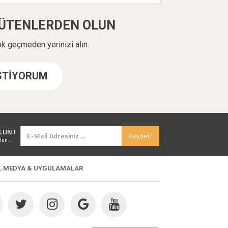
ÜYÜTENLERDEN OLUN
ok geçmeden yerinizi alın.
İSTİYORUM
LUN !
Kaydet !
lun...
L MEDYA & UYGULAMALAR