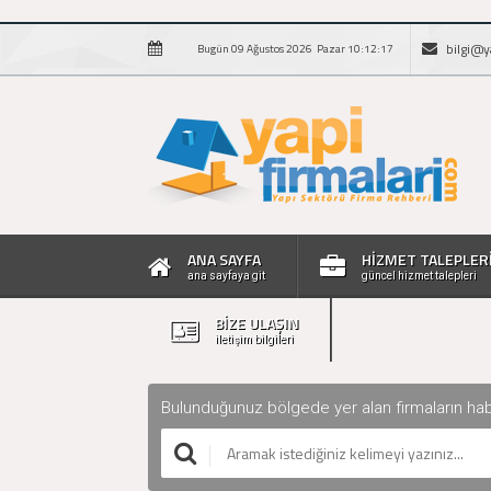
bilgi@y
Bugün 09 Ağustos 2026 Pazar 10:12:18
ANA SAYFA
HİZMET TALEPLER
ana sayfaya git
güncel hizmet talepleri
BİZE ULAŞIN
iletişim bilgileri
Bulunduğunuz bölgede yer alan firmaların haberle