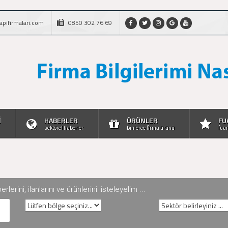
apifirmalari.com
0850 302 76 69
İ
HABERLER
ÜRÜNLER
FU
sektörel haberler
binlerce firma ürünü
fuar
rini, ilanlarını ve ürünlerini listeleyelim ...