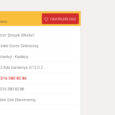
FAVORİLERE EKLE
plama
Özer Şimşek (Müdür)
etkili Görev Girilmemiş
stanbul - Kadıköy
42 Ada Gardenya 3/12 D.2 ..
0216 580 82 86
0216 580 82 88
Web Site Eklenmemiş