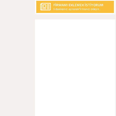
FİRMAMI EKLEMEK İSTİYORUM
5 dakikanızı ayırarak firmanızı ekleyin..