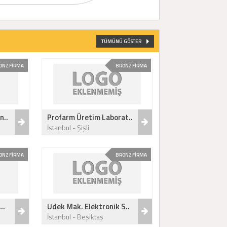
TÜMÜNÜ GÖSTER
ONZ FİRMA
BRONZ FİRMA
n..
Profarm Üretim Laborat..
İstanbul - Şişli
ONZ FİRMA
BRONZ FİRMA
..
Udek Mak. Elektronik S..
İstanbul - Beşiktaş