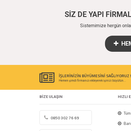
SİZ DE YAPI FİRM
Sistemimize hergün onlarc
HEM
İŞLERİNİZİN BÜYÜMESİNİ SAĞLIYORUZ 
Hemen şimdi firmanızı ekleyerek işinizi büyütün...
BİZE ULAŞIN
HIZLI 
Tüm 
0850 302 76 69
Bank