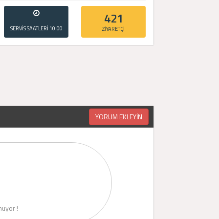
421
SERVİS SAATLERİ
10:00
ZİYARETÇİ
- 20:00
YORUM EKLEYİN
uyor !