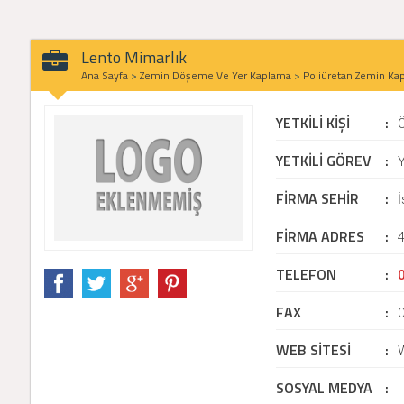
Lento Mimarlık
Ana Sayfa
>
Zemin Döşeme Ve Yer Kaplama
>
Poliüretan Zemin Ka
YETKİLİ KİŞİ
:
YETKİLİ GÖREV
:
Y
FİRMA SEHİR
:
İ
FİRMA ADRES
:
TELEFON
:
FAX
:
WEB SİTESİ
:
SOSYAL MEDYA
: