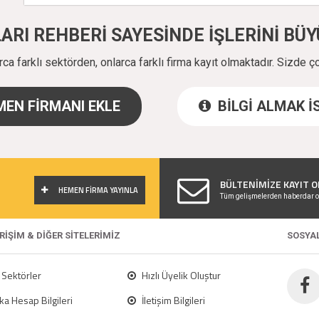
ALARI REHBERİ SAYESİNDE İŞLERİNİ B
a farklı sektörden, onlarca farklı firma kayıt olmaktadır. Sizde ç
EN FİRMANI EKLE
BİLGİ ALMAK 
!
BÜLTENİMİZE KAYIT O
HEMEN FİRMA YAYINLA
Tüm gelişmelerden haberdar o
ERİŞİM & DİĞER SİTELERİMİZ
SOSYA
Sektörler
Hızlı Üyelik Oluştur
a Hesap Bilgileri
İletişim Bilgileri