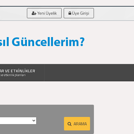
Yeni Üyelik
Üye Girişi
AR VE ETKİNLİKLER
 ve etkinlik planları
ARAMA