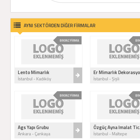
AYNI SEKTÖRDEN DİĞER FİRMALAR
BRONZ FİRMA
BR
Lento Mimarlık
Er Mimarlık Dekorasyo
İstanbul - Kadıköy
İstanbul - Şişli
BRONZ FİRMA
BR
Ags Yapı Grubu
Özgüç Ayna Imalat Tic.
Ankara - Çankaya
İstanbul - Maltepe