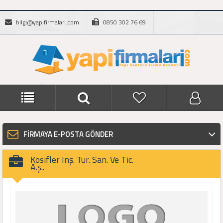
bilgi@yapifirmalari.com
0850 302 76 69
FİRMAYA E-POSTA GÖNDER
Kosifler Inş. Tur. San. Ve Tic.
A.ş..