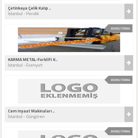
Çetinkaya Çelik Kalıp ..
İstanbul - Pendik
BRONZ FİRMA
KARMA METAL-Forklift K..
İstanbul - Esenyurt
BRONZ FİRMA
Cem Inşaat Makinaları ..
İstanbul - Güngören
BRONZ FİRMA