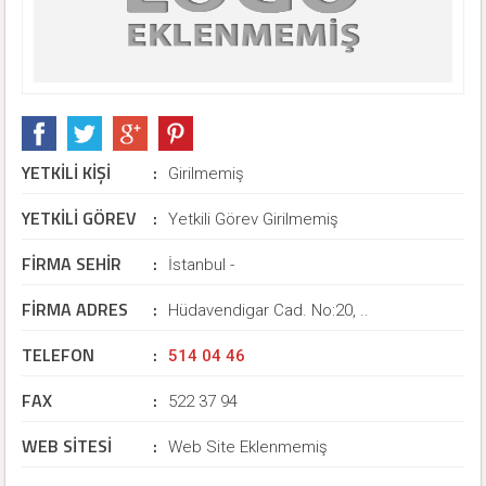
YETKİLİ KİŞİ
:
Girilmemiş
YETKİLİ GÖREV
:
Yetkili Görev Girilmemiş
FİRMA SEHİR
:
İstanbul -
FİRMA ADRES
:
Hüdavendigar Cad. No:20, ..
TELEFON
:
514 04 46
FAX
:
522 37 94
WEB SİTESİ
:
Web Site Eklenmemiş