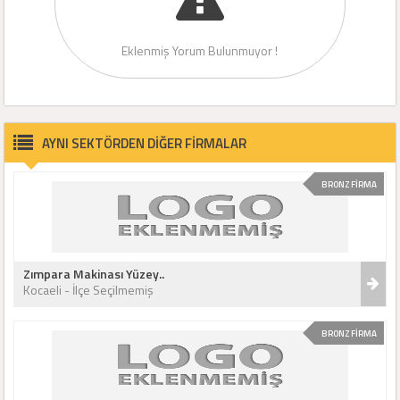
Eklenmiş Yorum Bulunmuyor !
AYNI SEKTÖRDEN DİĞER FİRMALAR
BRONZ FİRMA
Zımpara Makinası Yüzey..
Kocaeli - İlçe Seçilmemiş
BRONZ FİRMA