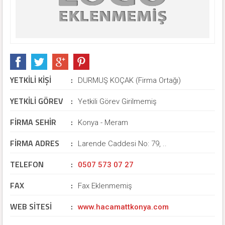
YETKİLİ KİŞİ
:
DURMUŞ KOÇAK (Firma Ortağı)
YETKİLİ GÖREV
:
Yetkili Görev Girilmemiş
FİRMA SEHİR
:
Konya - Meram
FİRMA ADRES
:
Larende Caddesi No: 79, ..
TELEFON
:
0507 573 07 27
FAX
:
Fax Eklenmemiş
WEB SİTESİ
:
www.hacamattkonya.com