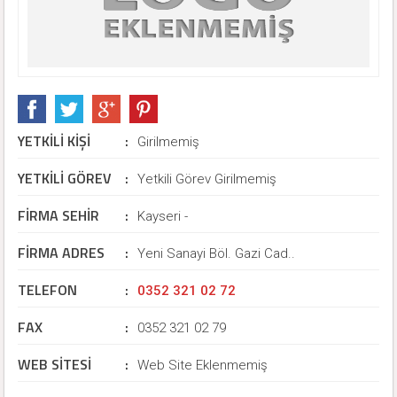
YETKİLİ KİŞİ
:
Girilmemiş
YETKİLİ GÖREV
:
Yetkili Görev Girilmemiş
FİRMA SEHİR
:
Kayseri -
FİRMA ADRES
:
Yeni Sanayi Böl. Gazi Cad..
TELEFON
:
0352 321 02 72
FAX
:
0352 321 02 79
WEB SİTESİ
:
Web Site Eklenmemiş