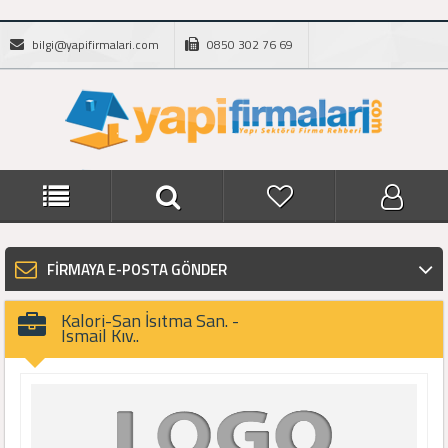
bilgi@yapifirmalari.com
0850 302 76 69
FİRMAYA E-POSTA GÖNDER
Kalori-San İsıtma San. -
Ismail Kıv..