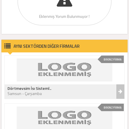
Eklenmiş Yorum Bulunmuyor !
AYNI SEKTÖRDEN DİĞER FİRMALAR
BRONZ FİRMA
Dörtmevsim İsı Sisteml..
Samsun - Çarşamba
BRONZ FİRMA