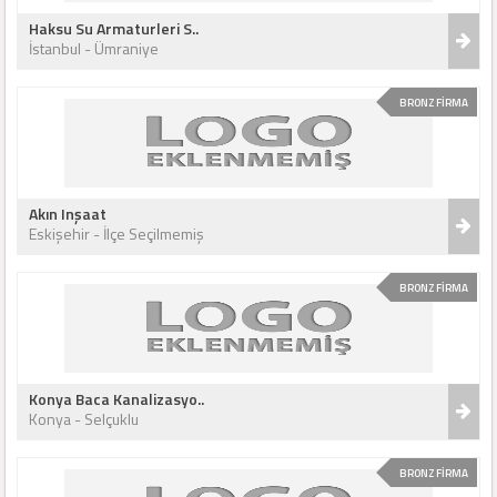
Haksu Su Armaturleri S..
İstanbul - Ümraniye
BRONZ FİRMA
Akın Inşaat
Eskişehir - İlçe Seçilmemiş
BRONZ FİRMA
Konya Baca Kanalizasyo..
Konya - Selçuklu
BRONZ FİRMA