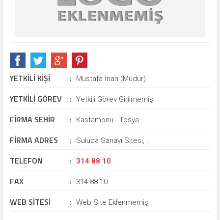
YETKİLİ KİŞİ
:
Mustafa İnan (Müdür)
YETKİLİ GÖREV
:
Yetkili Görev Girilmemiş
FİRMA SEHİR
:
Kastamonu - Tosya
FİRMA ADRES
:
Suluca Sanayi Sitesi, ..
TELEFON
:
314 88 10
FAX
:
314 88 10
WEB SİTESİ
:
Web Site Eklenmemiş