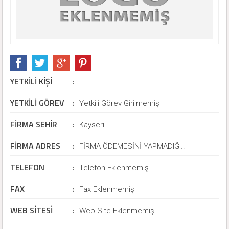
YETKİLİ KİŞİ
:
YETKİLİ GÖREV
:
İBRAHİM KAVLAK - YAŞAR KAVLAK (Firma Ortağı)
Yetkili Görev Girilmemiş
FİRMA SEHİR
:
Kayseri -
FİRMA ADRES
:
FİRMA ÖDEMESİNİ YAPMADIĞI..
TELEFON
:
Telefon Eklenmemiş
FAX
:
Fax Eklenmemiş
WEB SİTESİ
:
Web Site Eklenmemiş