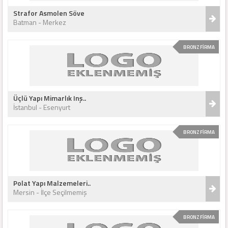
Strafor Asmolen Söve
Batman - Merkez
BRONZ FİRMA
Üçlü Yapı Mimarlık Inş..
İstanbul - Esenyurt
BRONZ FİRMA
Polat Yapı Malzemeleri..
Mersin - İlçe Seçilmemiş
BRONZ FİRMA