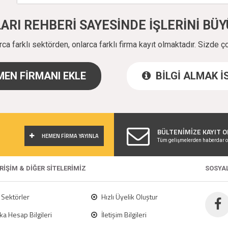
ALARI REHBERİ SAYESİNDE İŞLERİNİ B
a farklı sektörden, onlarca farklı firma kayıt olmaktadır. Sizde ç
EN FİRMANI EKLE
BİLGİ ALMAK 
!
BÜLTENİMİZE KAYIT O
HEMEN FİRMA YAYINLA
Tüm gelişmelerden haberdar o
ERİŞİM & DİĞER SİTELERİMİZ
SOSYA
Sektörler
Hızlı Üyelik Oluştur
a Hesap Bilgileri
İletişim Bilgileri