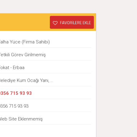
FAVORİLERE EKLE
alha Yüce (Firma Sahibi)
etkili Görev Girilmemiş
okat - Erbaa
elediye Kum Ocağı Yanı, ..
0356 715 93 93
0356 715 93 93
Web Site Eklenmemiş