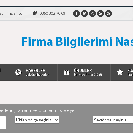
apifirmalari.com
0850 302 76 69
İ
HABERLER
ÜRÜNLER
FU
sektörel haberler
binlerce firma ürünü
fuar
rini, ilanlarını ve ürünlerini listeleyelim ...