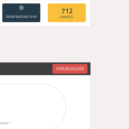
712
SERVİS SAATLERİ
10:00
ZİYARETÇİ
- 20:00
YORUM EKLEYİN
uyor !