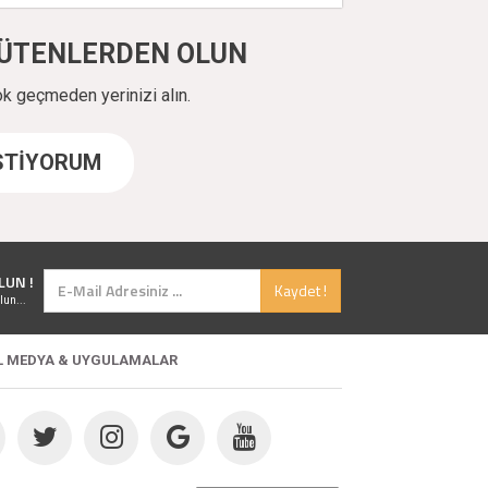
ÜYÜTENLERDEN OLUN
ok geçmeden yerinizi alın.
İSTİYORUM
LUN !
Kaydet !
lun...
L MEDYA & UYGULAMALAR