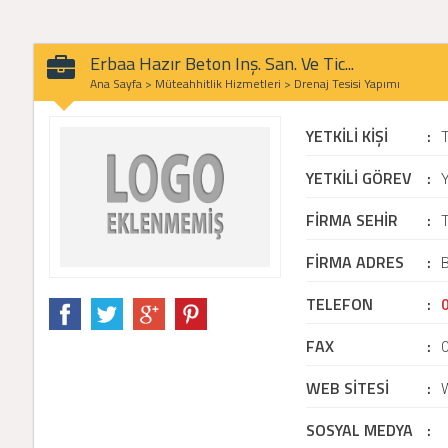
Erbaa Hazır Beton Inş. San. Ve Tic...
Ana Sayfa
>
Müteahhitlik Hizmetleri
>
Drenaj Tesisi Yapımı
YETKİLİ KİŞİ
:
T
YETKİLİ GÖREV
:
Y
FİRMA SEHİR
:
T
FİRMA ADRES
:
B
TELEFON
:
FAX
:
WEB SİTESİ
:
SOSYAL MEDYA
: