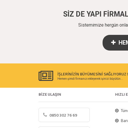
SİZ DE YAPI FİRM
Sistemimize hergün onlarc
HEM
İŞLERİNİZİN BÜYÜMESİNİ SAĞLIYORUZ 
Hemen şimdi firmanızı ekleyerek işinizi büyütün...
BİZE ULAŞIN
HIZLI 
Tüm 
0850 302 76 69
Bank