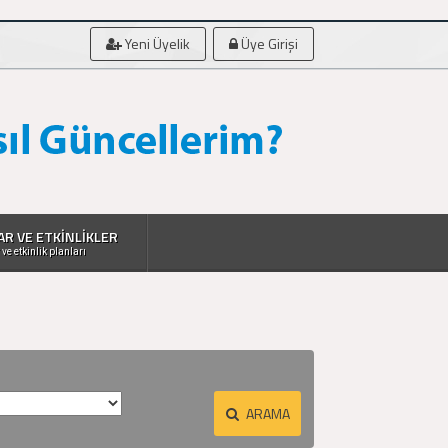
Yeni Üyelik
Üye Girişi
AR VE ETKİNLİKLER
 ve etkinlik planları
ARAMA