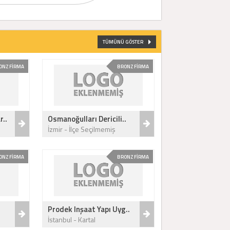
TÜMÜNÜ GÖSTER
ONZ FİRMA
BRONZ FİRMA
r..
Osmanoğulları Dericili..
İzmir - İlçe Seçilmemiş
ONZ FİRMA
BRONZ FİRMA
Prodek Inşaat Yapı Uyg..
İstanbul - Kartal