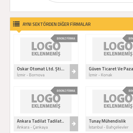
AYNI SEKTÖRDEN DİĞER FİRMALAR
BRONZ FİRMA
BR
Oskar Otomat Ltd. Şti...
Güven Ticaret Ve Paza
İzmir - Bornova
İzmir - Konak
BRONZ FİRMA
BR
Ankara Tadilat Tadilat..
Tunay Mühendislik
Ankara - Çankaya
İstanbul - Bahçelievler