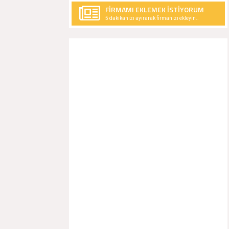
FİRMAMI EKLEMEK İSTİYORUM
5 dakikanızı ayırarak firmanızı ekleyin..