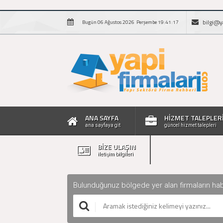
bilgi@y
Bugün 06 Ağustos 2026 Perşembe 19:41:17
ANA SAYFA
HİZMET TALEPLER
ana sayfaya git
güncel hizmet talepleri
BİZE ULAŞIN
iletişim bilgileri
Bulunduğunuz bölgede yer alan firmaların haberle