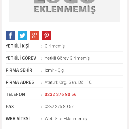
YETKİLİ KİŞİ
:
Girilmemiş
YETKİLİ GÖREV
:
Yetkili Görev Girilmemiş
FİRMA SEHİR
:
İzmir - Çiğli
FİRMA ADRES
:
Atatürk Org. San. Böl. 10..
TELEFON
:
0232 376 80 56
FAX
:
0232 376 80 57
WEB SİTESİ
:
Web Site Eklenmemiş