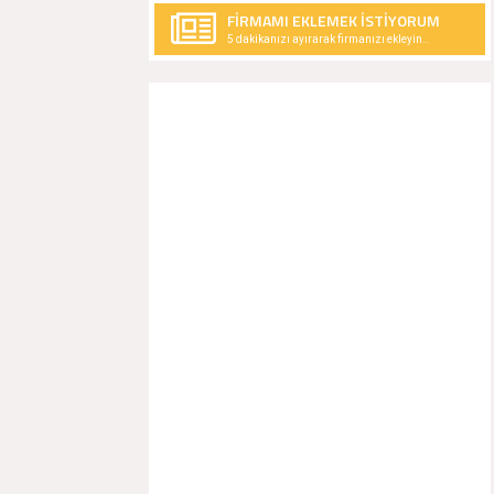
FİRMAMI EKLEMEK İSTİYORUM
5 dakikanızı ayırarak firmanızı ekleyin..