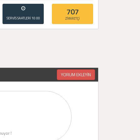
707
SERVİS SAATLERİ
10:00
ZİYARETÇİ
- 20:00
YORUM EKLEYİN
uyor !