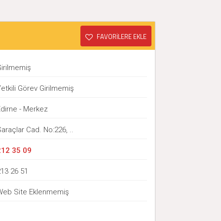
FAVORİLERE EKLE
Girilmemiş
etkili Görev Girilmemiş
Edirne - Merkez
araçlar Cad. No:226, ..
212 35 09
213 26 51
Web Site Eklenmemiş