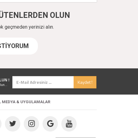
ÜYÜTENLERDEN OLUN
ok geçmeden yerinizi alın.
İSTİYORUM
LUN !
Kaydet !
lun...
L MEDYA & UYGULAMALAR