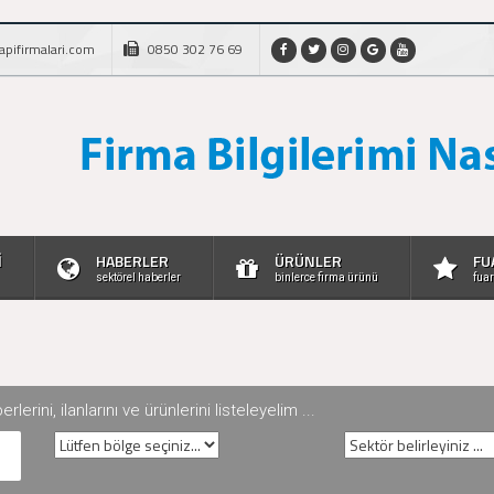
apifirmalari.com
0850 302 76 69
İ
HABERLER
ÜRÜNLER
FU
sektörel haberler
binlerce firma ürünü
fuar
rini, ilanlarını ve ürünlerini listeleyelim ...