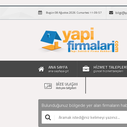
bilgi@y
Bugün 08 Ağustos 2026 Cumartesi 11:09:58
ANA SAYFA
HİZMET TALEPLER
ana sayfaya git
güncel hizmet talepleri
BİZE ULAŞIN
iletişim bilgileri
Bulunduğunuz bölgede yer alan firmaların haberle