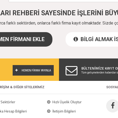
ALARI REHBERİ SAYESİNDE İŞLERİNİ B
a farklı sektörden, onlarca farklı firma kayıt olmaktadır. Sizde ç
EN FİRMANI EKLE
BİLGİ ALMAK 
!
BÜLTENİMİZE KAYIT O
HEMEN FİRMA YAYINLA
Tüm gelişmelerden haberdar o
ERİŞİM & DİĞER SİTELERİMİZ
SOSYA
Sektörler
Hızlı Üyelik Oluştur
a Hesap Bilgileri
İletişim Bilgileri