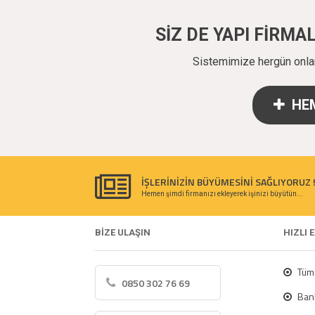
SİZ DE YAPI FİRM
Sistemimize hergün onlarc
HEM
İŞLERİNİZİN BÜYÜMESİNİ SAĞLIYORUZ 
Hemen şimdi firmanızı ekleyerek işinizi büyütün...
BİZE ULAŞIN
HIZLI 
Tüm 
0850 302 76 69
Bank