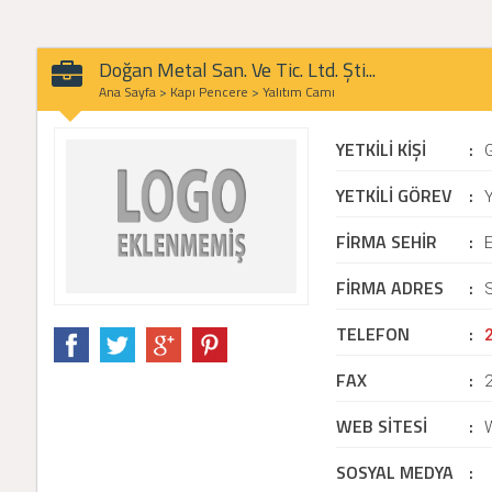
Doğan Metal San. Ve Tic. Ltd. Şti...
Ana Sayfa
>
Kapı Pencere
>
Yalıtım Camı
YETKİLİ KİŞİ
:
YETKİLİ GÖREV
:
Y
FİRMA SEHİR
:
FİRMA ADRES
:
S
TELEFON
:
FAX
:
WEB SİTESİ
:
SOSYAL MEDYA
: