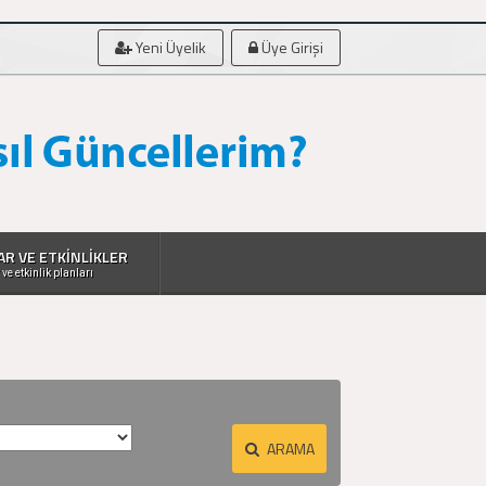
Yeni Üyelik
Üye Girişi
AR VE ETKİNLİKLER
 ve etkinlik planları
ARAMA