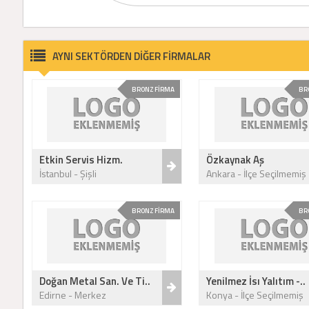
AYNI SEKTÖRDEN DİĞER FİRMALAR
BRONZ FİRMA
BR
Etkin Servis Hizm.
Özkaynak Aş
İstanbul - Şişli
Ankara - İlçe Seçilmemiş
BRONZ FİRMA
BR
Doğan Metal San. Ve Ti..
Yenilmez İsı Yalıtım -..
Edirne - Merkez
Konya - İlçe Seçilmemiş