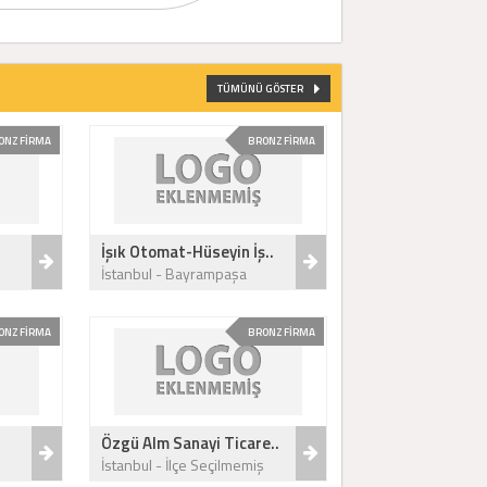
TÜMÜNÜ GÖSTER
ONZ FİRMA
BRONZ FİRMA
İşık Otomat-Hüseyin İş..
İstanbul - Bayrampaşa
ONZ FİRMA
BRONZ FİRMA
Özgü Alm Sanayi Ticare..
İstanbul - İlçe Seçilmemiş