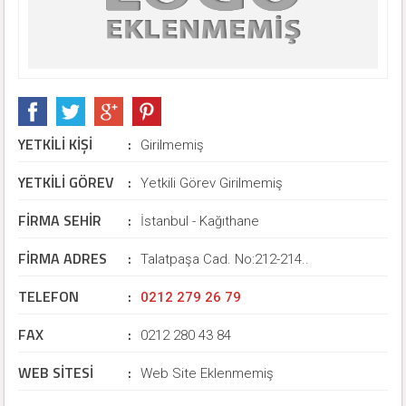
YETKİLİ KİŞİ
:
Girilmemiş
YETKİLİ GÖREV
:
Yetkili Görev Girilmemiş
FİRMA SEHİR
:
İstanbul - Kağıthane
FİRMA ADRES
:
Talatpaşa Cad. No:212-214..
TELEFON
:
0212 279 26 79
FAX
:
0212 280 43 84
WEB SİTESİ
:
Web Site Eklenmemiş