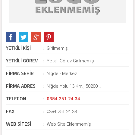
YETKİLİ KİŞİ
:
Girilmemiş
YETKİLİ GÖREV
:
Yetkili Görev Girilmemiş
FİRMA SEHİR
:
Niğde - Merkez
FİRMA ADRES
:
Niğde Yolu 13.Km., 50200,..
TELEFON
:
0384 251 24 34
FAX
:
0384 251 24 33
WEB SİTESİ
:
Web Site Eklenmemiş