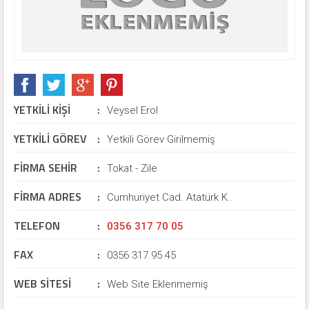
YETKİLİ KİŞİ
:
Veysel Erol
YETKİLİ GÖREV
:
Yetkili Görev Girilmemiş
FİRMA SEHİR
:
Tokat - Zile
FİRMA ADRES
:
Cumhuriyet Cad. Atatürk K..
TELEFON
:
0356 317 70 05
FAX
:
0356 317 95 45
WEB SİTESİ
:
Web Site Eklenmemiş