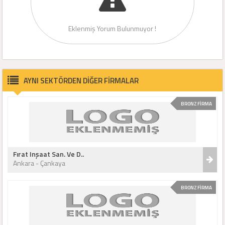
Eklenmiş Yorum Bulunmuyor !
AYNI SEKTÖRDEN DİĞER FİRMALAR
BRONZ FİRMA
Fırat Inşaat San. Ve D..
Ankara - Çankaya
BRONZ FİRMA