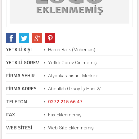
YETKİLİ KİŞİ
:
Harun Balık (Mühendis)
YETKİLİ GÖREV
:
Yetkili Görev Girilmemiş
FİRMA SEHİR
:
Afyonkarahisar - Merkez
FİRMA ADRES
:
Abdullah Özsoy İş Hanı 2/..
TELEFON
:
0272 215 66 47
FAX
:
Fax Eklenmemiş
WEB SİTESİ
:
Web Site Eklenmemiş