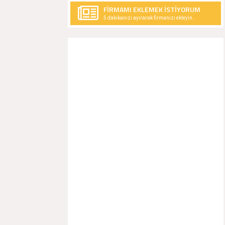
FİRMAMI EKLEMEK İSTİYORUM
5 dakikanızı ayırarak firmanızı ekleyin..