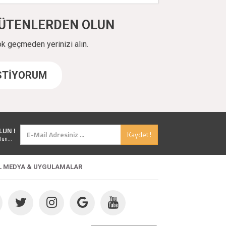
ÜYÜTENLERDEN OLUN
ok geçmeden yerinizi alın.
İSTİYORUM
LUN !
Kaydet !
lun...
L MEDYA & UYGULAMALAR