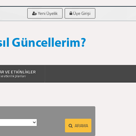
Yeni Üyelik
Üye Girişi
AR VE ETKİNLİKLER
 ve etkinlik planları
ARAMA