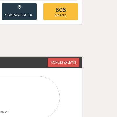
606
SERVİS SAATLERİ
10:00
ZİYARETÇİ
- 20:00
YORUM EKLEYİN
uyor !