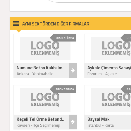
AYNI SEKTÖRDEN DİĞER FİRMALAR
BRONZ FİRMA
BR
Numune Beton Kalıbı Im..
Aşkale Çimento Sanayi 
Ankara - Yenimahalle
Erzurum - Aşkale
BRONZ FİRMA
BR
Keçeli Tel Örme Betond..
Baysal Mak
Kayseri - İlçe Seçilmemiş
İstanbul - Kartal