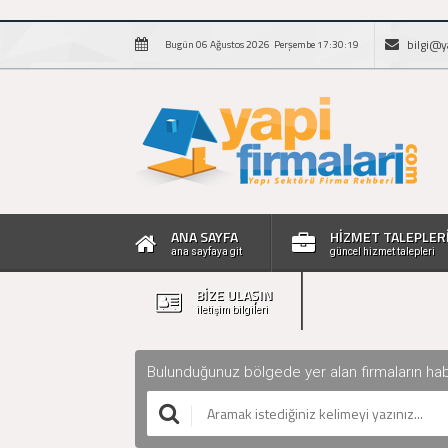
bilgi@y
Bugün 06 Ağustos 2026 Perşembe 17:30:20
ANA SAYFA
HİZMET TALEPLER
ana sayfaya git
güncel hizmet talepleri
BİZE ULAŞIN
iletişim bilgileri
Bulunduğunuz bölgede yer alan firmaların haberle