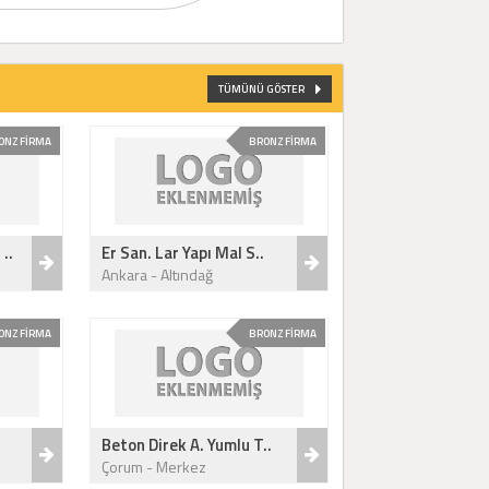
TÜMÜNÜ GÖSTER
ONZ FİRMA
BRONZ FİRMA
..
Er San. Lar Yapı Mal S..
Ankara - Altındağ
ONZ FİRMA
BRONZ FİRMA
Beton Direk A. Yumlu T..
Çorum - Merkez