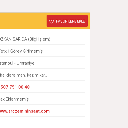
FAVORİLERE EKLE
ÖZKAN SARICA (Bilgi İşlem)
etkili Görev Girilmemiş
stanbul - Ümraniye
iralıdere mah. kazım kar..
0507 751 00 48
Fax Eklenmemiş
www.srczemininsaat.com