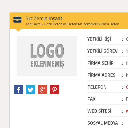
Src Zemin Inşaat
Ana Sayfa
>
Hazır Beton ve Beton Malzemeleri
>
Baskı Beton
YETKİLİ KİŞİ
:
YETKİLİ GÖREV
:
Y
FİRMA SEHİR
:
İ
FİRMA ADRES
:
k
TELEFON
:
FAX
:
WEB SİTESİ
:
SOSYAL MEDYA
: