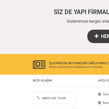
SİZ DE YAPI FİRM
Sistemimize hergün onlarc
HEM
İŞLERİNİZİN BÜYÜMESİNİ SAĞLIYORUZ 
Hemen şimdi firmanızı ekleyerek işinizi büyütün...
BİZE ULAŞIN
HIZLI 
Tüm 
0850 302 76 69
Bank