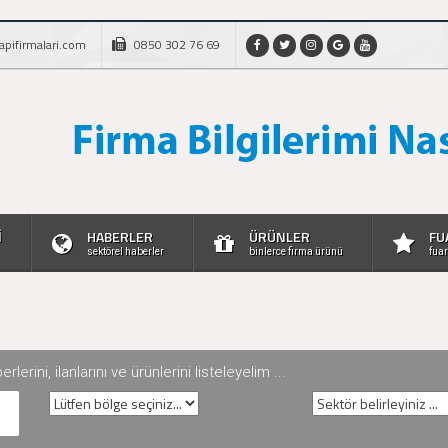
apifirmalari.com
0850 302 76 69
İ
HABERLER
ÜRÜNLER
FU
sektörel haberler
binlerce firma ürünü
fuar
rini, ilanlarını ve ürünlerini listeleyelim ...