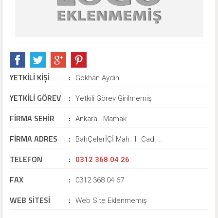
YETKİLİ KİŞİ
:
Gökhan Aydın
YETKİLİ GÖREV
:
Yetkili Görev Girilmemiş
FİRMA SEHİR
:
Ankara - Mamak
FİRMA ADRES
:
BahÇelerİÇİ Mah. 1. Cad. ..
TELEFON
:
0312 368 04 26
FAX
:
0312 368 04 67
WEB SİTESİ
:
Web Site Eklenmemiş