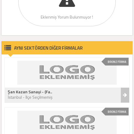
Eklenmiş Yorum Bulunmuyor !
AYNI SEKTÖRDEN DİĞER FİRMALAR
BRONZ FİRMA
Şan Kazan Sanayi - (Fa..
İstanbul - İlçe Seçilmemiş
BRONZ FİRMA