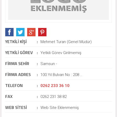
YETKİLİ KİŞİ
:
Mehmet Turan (Genel Müdür)
YETKİLİ GÖREV
:
Yetkili Görev Girilmemiş
FİRMA SEHİR
:
Samsun -
FİRMA ADRES
:
100.Yıl Bulvarı No : 208 ..
TELEFON
:
0262 233 36 10
FAX
:
0262 231 38 82
WEB SİTESİ
:
Web Site Eklenmemiş