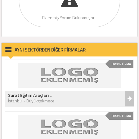
Eklenmiş Yorum Bulunmuyor !
AYNI SEKTÖRDEN DİĞER FİRMALAR
BRONZ FİRMA
Sürat Eğitim Araçları ..
İstanbul - Büyükçekmece
BRONZ FİRMA