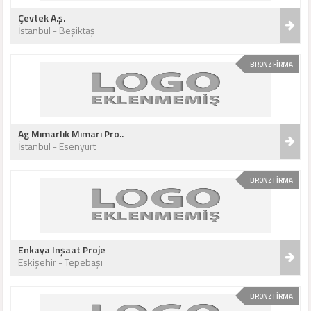
Çevtek A.ş.
İstanbul - Beşiktaş
BRONZ FİRMA
Ag Mımarlık Mımarı Pro..
İstanbul - Esenyurt
BRONZ FİRMA
Enkaya Inşaat Proje
Eskişehir - Tepebaşı
BRONZ FİRMA