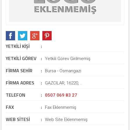
YETKİLİ KİŞİ
:
YETKİLİ GÖREV
:
MUZAFFER YÜKSEKBİLGİLİ (Firma Sahibi)
Yetkili Görev Girilmemiş
FİRMA SEHİR
:
Bursa - Osmangazi
FİRMA ADRES
:
GAZCILAR, 16220, ..
TELEFON
:
0507 069 83 27
FAX
:
Fax Eklenmemiş
WEB SİTESİ
:
Web Site Eklenmemiş