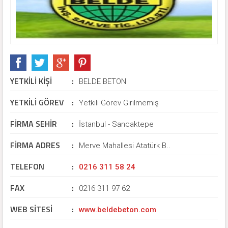
YETKİLİ KİŞİ
:
BELDE BETON
YETKİLİ GÖREV
:
Yetkili Görev Girilmemiş
FİRMA SEHİR
:
İstanbul - Sancaktepe
FİRMA ADRES
:
Merve Mahallesi Atatürk B..
TELEFON
:
0216 311 58 24
FAX
:
0216 311 97 62
WEB SİTESİ
:
www.beldebeton.com