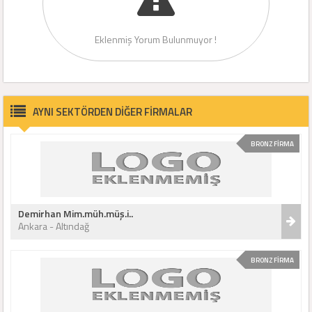
Eklenmiş Yorum Bulunmuyor !
AYNI SEKTÖRDEN DİĞER FİRMALAR
BRONZ FİRMA
Demirhan Mim.müh.müş.i..
Ankara - Altındağ
BRONZ FİRMA