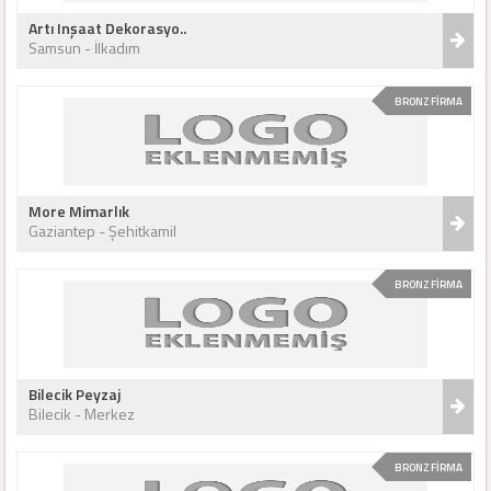
Artı Inşaat Dekorasyo..
Samsun - İlkadım
BRONZ FİRMA
More Mimarlık
Gaziantep - Şehitkamil
BRONZ FİRMA
Bilecik Peyzaj
Bilecik - Merkez
BRONZ FİRMA