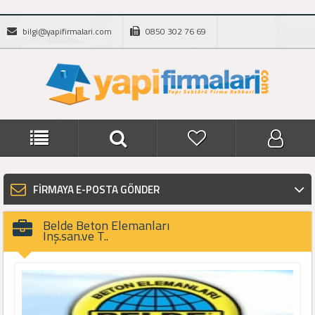
bilgi@yapifirmalari.com
0850 302 76 69
FİRMAYA E-POSTA GÖNDER
Belde Beton Elemanları
Inş.san.ve T..