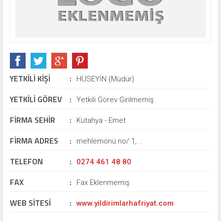
YETKİLİ KİŞİ
:
HÜSEYİN (Müdür)
YETKİLİ GÖREV
:
Yetkili Görev Girilmemiş
FİRMA SEHİR
:
Kütahya - Emet
FİRMA ADRES
:
mehlemönü no/ 1, ..
TELEFON
:
0274 461 48 80
FAX
:
Fax Eklenmemiş
WEB SİTESİ
:
www.yildirimlarhafriyat.com