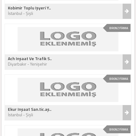
Kobimir Toplu Işyeri Y..
İstanbul - Şişli
BRONZ FİRMA
Ach Inşaat Ve Trafik S..
Diyarbakır - Yenişehir
BRONZ FİRMA
Ekur Inşaat San.tic.aş..
İstanbul - Şişli
BRONZ FİRMA