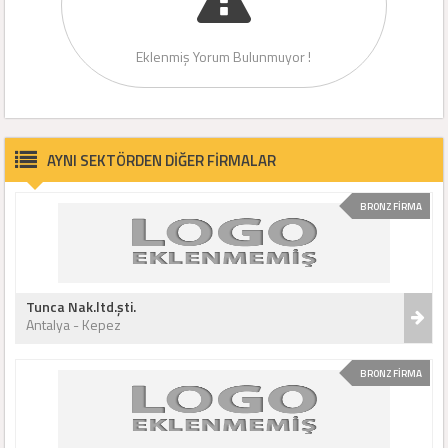
Eklenmiş Yorum Bulunmuyor !
AYNI SEKTÖRDEN DİĞER FİRMALAR
BRONZ FİRMA
Tunca Nak.ltd.şti.
Antalya - Kepez
BRONZ FİRMA