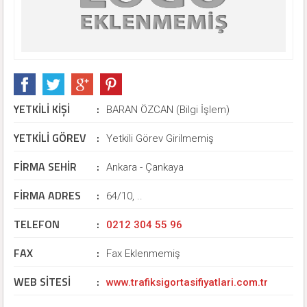
YETKİLİ KİŞİ
:
BARAN ÖZCAN (Bilgi İşlem)
YETKİLİ GÖREV
:
Yetkili Görev Girilmemiş
FİRMA SEHİR
:
Ankara - Çankaya
FİRMA ADRES
:
64/10, ..
TELEFON
:
0212 304 55 96
FAX
:
Fax Eklenmemiş
WEB SİTESİ
:
www.trafiksigortasifiyatlari.com.tr