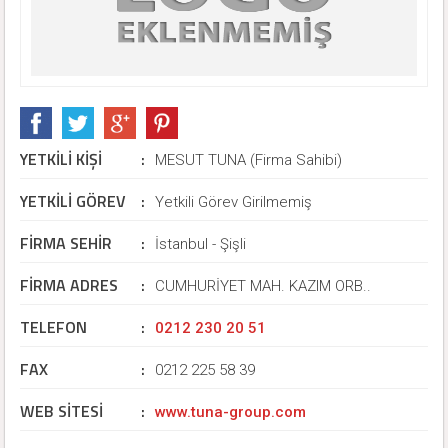
YETKİLİ KİŞİ
:
MESUT TUNA (Firma Sahibi)
YETKİLİ GÖREV
:
Yetkili Görev Girilmemiş
FİRMA SEHİR
:
İstanbul - Şişli
FİRMA ADRES
:
CUMHURİYET MAH. KAZIM ORB..
TELEFON
:
0212 230 20 51
FAX
:
0212 225 58 39
WEB SİTESİ
:
www.tuna-group.com