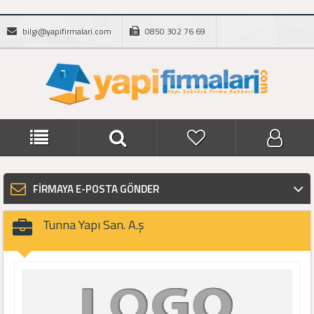
bilgi@yapifirmalari.com
0850 302 76 69
FİRMAYA E-POSTA GÖNDER
Tunna Yapı San. A.ş