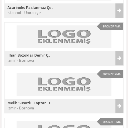
Acarinoks Paslanmaz Çe..
İstanbul - Ümraniye
BRONZ FİRMA
Ilhan Bozoklar Demir Ç..
İzmir - Bornova
BRONZ FİRMA
Melih Susuzlu Toptan D..
İzmir - Bornova
BRONZ FİRMA