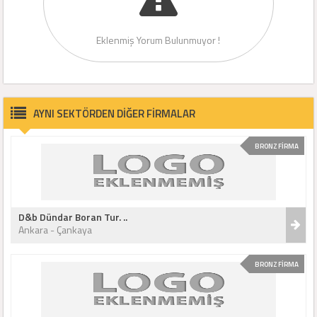
Eklenmiş Yorum Bulunmuyor !
AYNI SEKTÖRDEN DİĞER FİRMALAR
BRONZ FİRMA
D&b Dündar Boran Tur. ..
Ankara - Çankaya
BRONZ FİRMA