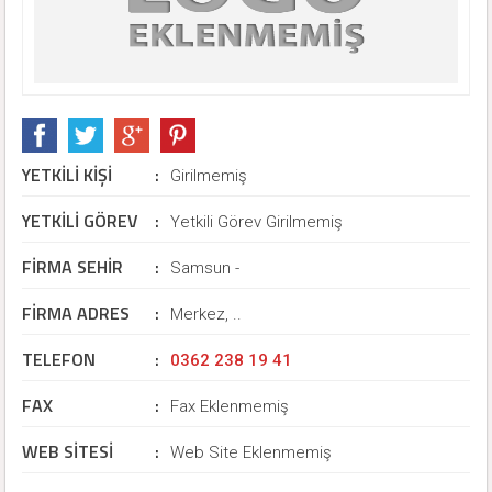
YETKİLİ KİŞİ
:
Girilmemiş
YETKİLİ GÖREV
:
Yetkili Görev Girilmemiş
FİRMA SEHİR
:
Samsun -
FİRMA ADRES
:
Merkez, ..
TELEFON
:
0362 238 19 41
FAX
:
Fax Eklenmemiş
WEB SİTESİ
:
Web Site Eklenmemiş