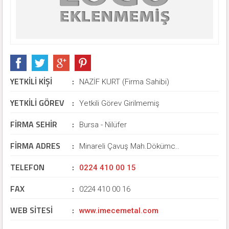
YETKİLİ KİŞİ
:
NAZİF KURT (Firma Sahibi)
YETKİLİ GÖREV
:
Yetkili Görev Girilmemiş
FİRMA SEHİR
:
Bursa - Nilüfer
FİRMA ADRES
:
Minareli Çavuş Mah.Dökümc..
TELEFON
:
0224 410 00 15
FAX
:
0224 410 00 16
WEB SİTESİ
:
www.imecemetal.com