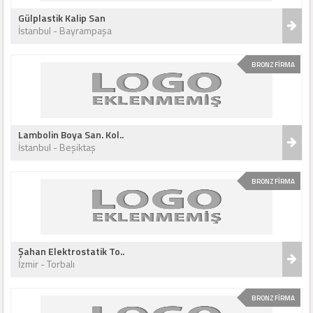
Gülplastik Kalip San
İstanbul - Bayrampaşa
BRONZ FİRMA
Lambolin Boya San. Kol..
İstanbul - Beşiktaş
BRONZ FİRMA
Şahan Elektrostatik To..
İzmir - Torbalı
BRONZ FİRMA