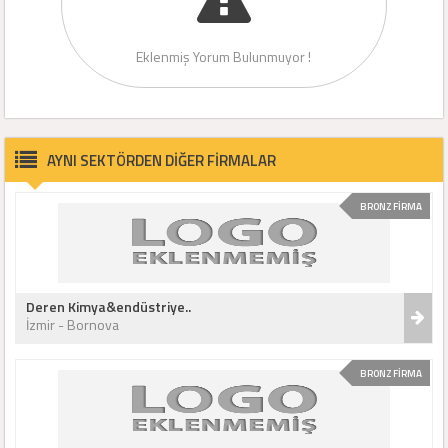
Eklenmiş Yorum Bulunmuyor !
AYNI SEKTÖRDEN DİĞER FİRMALAR
BRONZ FİRMA
Deren Kimya&endüstriye..
İzmir - Bornova
BRONZ FİRMA