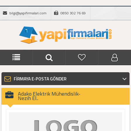
bilgi@yapifirmalari.com
0850 302 76 69
FİRMAYA E-POSTA GÖNDER
Adako Elektrik Mühendislik-
Nezih El..