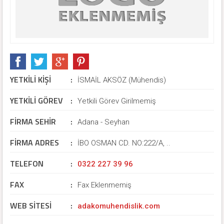
YETKİLİ KİŞİ
:
İSMAİL AKSÖZ (Mühendis)
YETKİLİ GÖREV
:
Yetkili Görev Girilmemiş
FİRMA SEHİR
:
Adana - Seyhan
FİRMA ADRES
:
İBO OSMAN CD. NO:222/A, ..
TELEFON
:
0322 227 39 96
FAX
:
Fax Eklenmemiş
WEB SİTESİ
:
adakomuhendislik.com