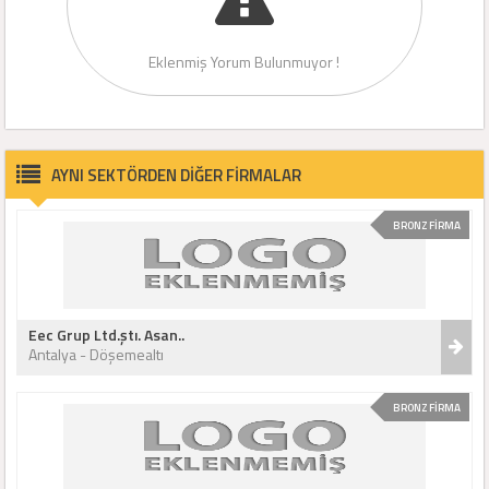
Eklenmiş Yorum Bulunmuyor !
AYNI SEKTÖRDEN DİĞER FİRMALAR
BRONZ FİRMA
Eec Grup Ltd.ştı. Asan..
Antalya - Döşemealtı
BRONZ FİRMA